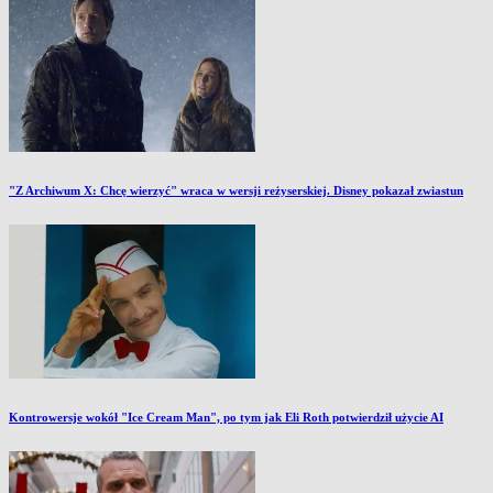
"Z Archiwum X: Chcę wierzyć" wraca w wersji reżyserskiej. Disney pokazał zwiastun
Kontrowersje wokół "Ice Cream Man", po tym jak Eli Roth potwierdził użycie AI