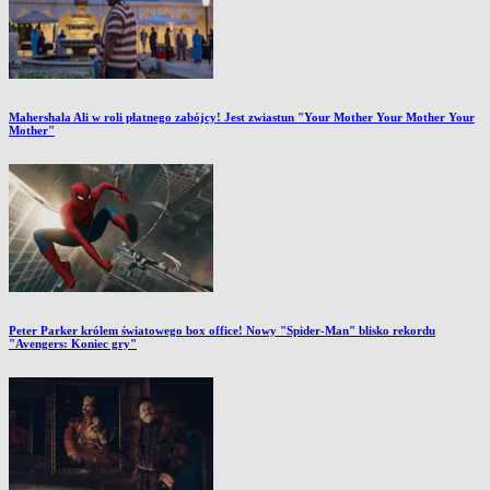
Mahershala Ali w roli płatnego zabójcy! Jest zwiastun "Your Mother Your Mother Your
Mother"
Peter Parker królem światowego box office! Nowy "Spider-Man" blisko rekordu
"Avengers: Koniec gry"