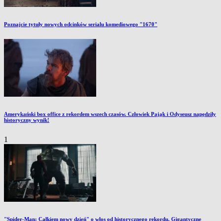
Poznajcie tytuły nowych odcinków serialu komediowego "1670"
Amerykański box office z rekordem wszech czasów. Człowiek Pająk i Odyseusz napędziły
historyczny wynik!
1
"Spider-Man: Całkiem nowy dzień" o włos od historycznego rekordu. Gigantyczne