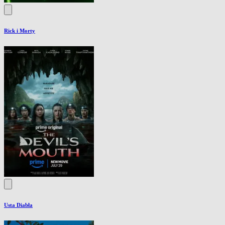
Rick i Morty
Usta Diabła