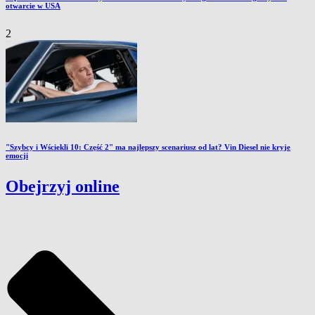
otwarcie w USA
2
"Szybcy i Wściekli 10: Część 2" ma najlepszy scenariusz od lat? Vin Diesel nie kryje
emocji
Obejrzyj online