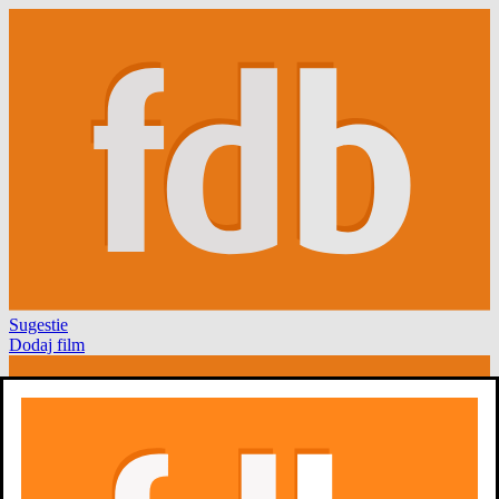
Sugestie
Dodaj film