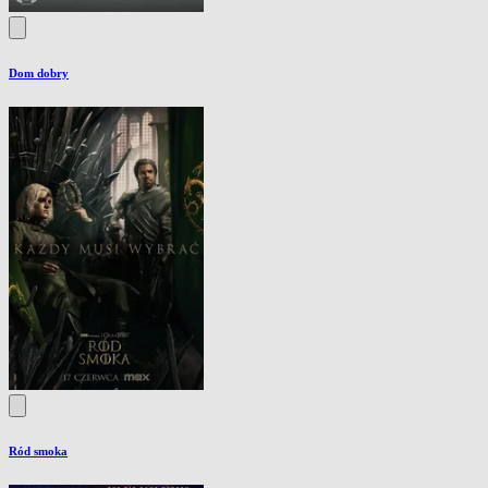
Dom dobry
Ród smoka