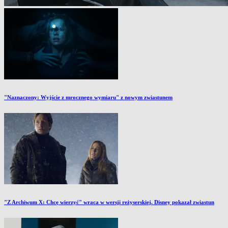
"Naznaczony: Wyjście z mrocznego wymiaru" z nowym zwiastunem
"Z Archiwum X: Chcę wierzyć" wraca w wersji reżyserskiej. Disney pokazał zwiastun