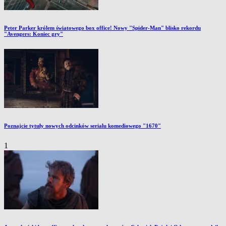
Peter Parker królem światowego box office! Nowy "Spider-Man" blisko rekordu
"Avengers: Koniec gry"
Poznajcie tytuły nowych odcinków serialu komediowego "1670"
1