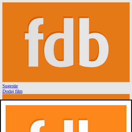
Sugestie
Dodaj film