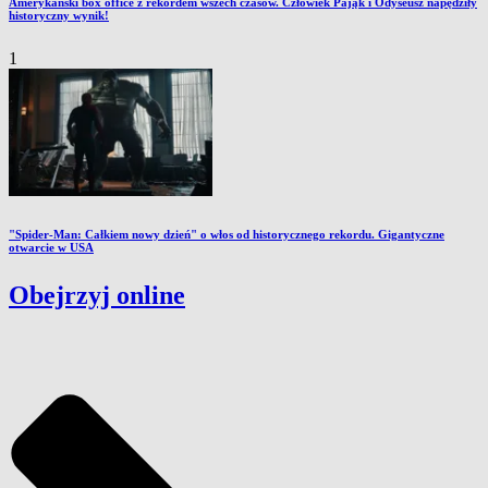
Amerykański box office z rekordem wszech czasów. Człowiek Pająk i Odyseusz napędziły
historyczny wynik!
1
"Spider-Man: Całkiem nowy dzień" o włos od historycznego rekordu. Gigantyczne
otwarcie w USA
Obejrzyj online