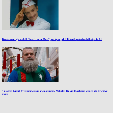
Kontrowersje wokół "Ice Cream Man", po tym jak Eli Roth potwierdził użycie AI
"Violent Night 2" z pierwszym zwiastunem. Mikołaj David Harbour wraca do krwawej
akcji