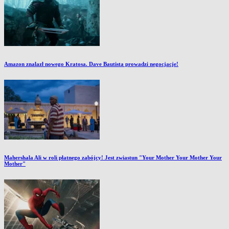
Amazon znalazł nowego Kratosa. Dave Bautista prowadzi negocjacje!
Mahershala Ali w roli płatnego zabójcy! Jest zwiastun "Your Mother Your Mother Your
Mother"