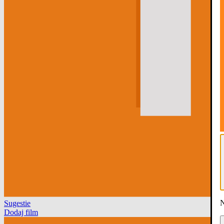
N
Sugestie
Dodaj film