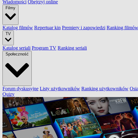
Wiadomości
Obejrzyj online
Filmy
Katalog filmów
Repertuar kin
Premiery i zapowiedzi
Ranking filmó
TV
Katalog seriali
Program TV
Ranking seriali
Społeczność
Forum dyskusyjne
Listy użytkowników
Ranking użytkowników
Osi
Quizy