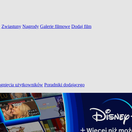
w
Zwiastuny
Nagrody
Galerie filmowe
Dodaj film
ągnięcia użytkowników
Poradniki dodającego