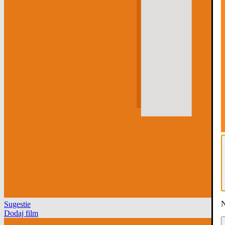
N
Sugestie
Dodaj film