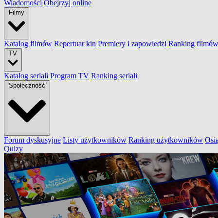
Wiadomości
Obejrzyj online
Filmy
Katalog filmów
Repertuar kin
Premiery i zapowiedzi
Ranking filmó
TV
Katalog seriali
Program TV
Ranking seriali
Społeczność
Forum dyskusyjne
Listy użytkowników
Ranking użytkowników
Osi
Quizy