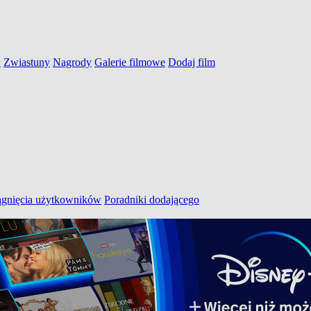
w
Zwiastuny
Nagrody
Galerie filmowe
Dodaj film
ągnięcia użytkowników
Poradniki dodającego