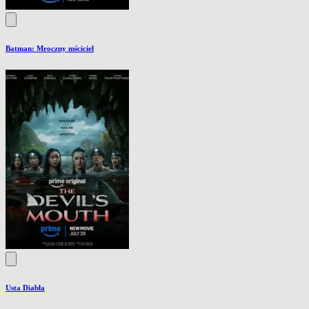
Batman: Mroczny mściciel
Usta Diabła