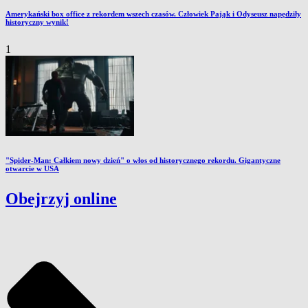
Amerykański box office z rekordem wszech czasów. Człowiek Pająk i Odyseusz napędziły
historyczny wynik!
1
"Spider-Man: Całkiem nowy dzień" o włos od historycznego rekordu. Gigantyczne
otwarcie w USA
Obejrzyj online