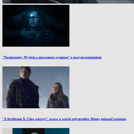
"Naznaczony: Wyjście z mrocznego wymiaru" z nowym zwiastunem
"Z Archiwum X: Chcę wierzyć" wraca w wersji reżyserskiej. Disney pokazał zwiastun