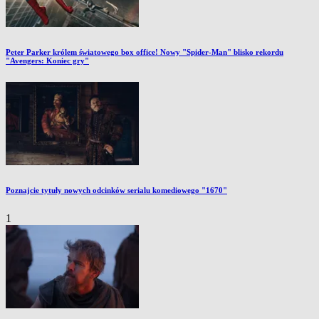
Peter Parker królem światowego box office! Nowy "Spider-Man" blisko rekordu
"Avengers: Koniec gry"
Poznajcie tytuły nowych odcinków serialu komediowego "1670"
1