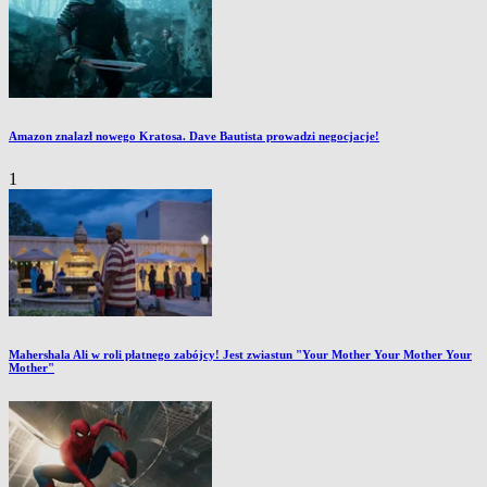
Amazon znalazł nowego Kratosa. Dave Bautista prowadzi negocjacje!
1
Mahershala Ali w roli płatnego zabójcy! Jest zwiastun "Your Mother Your Mother Your
Mother"