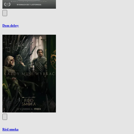
Dom dobry
Ród smoka