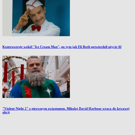
Kontrowersje wokół "Ice Cream Man", po tym jak Eli Roth potwierdził użycie AI
"Violent Night 2" z pierwszym zwiastunem. Mikołaj David Harbour wraca do krwawej
akcji