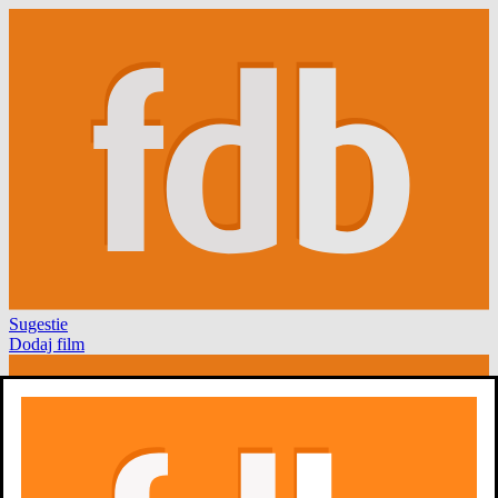
Sugestie
Dodaj film