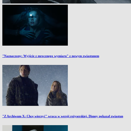
"Naznaczony: Wyjście z mrocznego wymiaru" z nowym zwiastunem
"Z Archiwum X: Chcę wierzyć" wraca w wersji reżyserskiej. Disney pokazał zwiastun