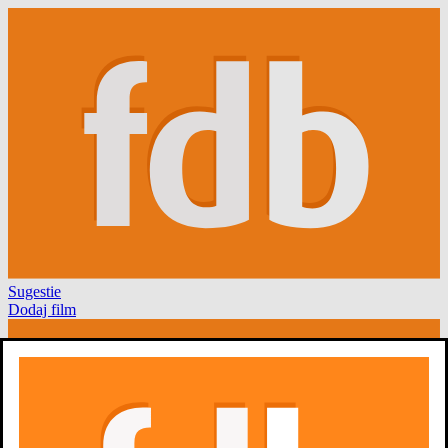
Sugestie
Dodaj film