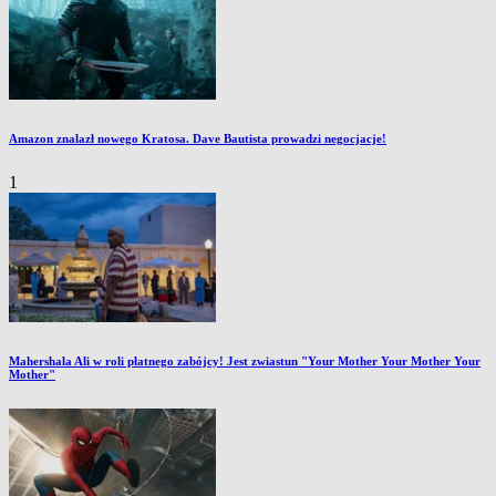
Amazon znalazł nowego Kratosa. Dave Bautista prowadzi negocjacje!
1
Mahershala Ali w roli płatnego zabójcy! Jest zwiastun "Your Mother Your Mother Your
Mother"