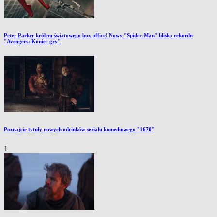
Peter Parker królem światowego box office! Nowy "Spider-Man" blisko rekordu
"Avengers: Koniec gry"
Poznajcie tytuły nowych odcinków serialu komediowego "1670"
1