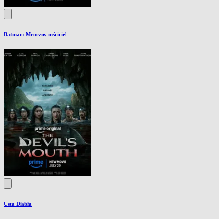
Batman: Mroczny mściciel
Usta Diabła