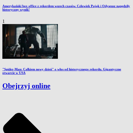
Amerykański box office z rekordem wszech czasów. Człowiek Pająk i Odyseusz napędziły
historyczny wynik!
1
"Spider-Man: Całkiem nowy dzień" o włos od historycznego rekordu. Gigantyczne
otwarcie w USA
Obejrzyj online