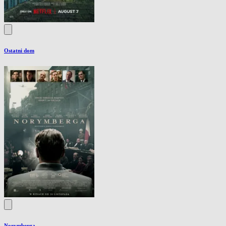
Ostatni dom
Norymberga