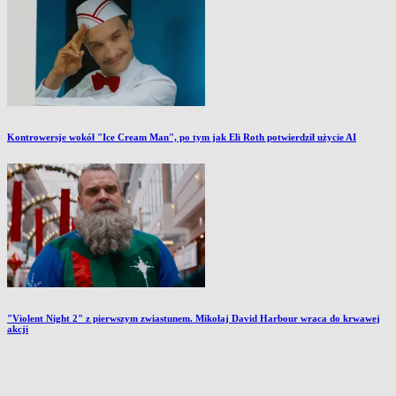
Kontrowersje wokół "Ice Cream Man", po tym jak Eli Roth potwierdził użycie AI
"Violent Night 2" z pierwszym zwiastunem. Mikołaj David Harbour wraca do krwawej
akcji