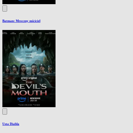
Batman: Mroczny mściciel
Usta Diabła