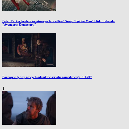
Peter Parker królem światowego box office! Nowy "Spider-Man" blisko rekordu
"Avengers: Koniec gry"
Poznajcie tytuły nowych odcinków serialu komediowego "1670"
1