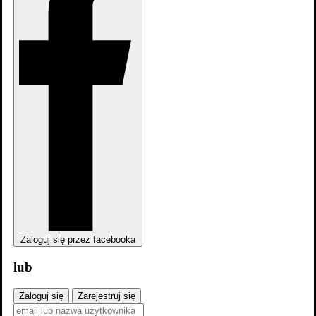
Zaloguj się
Wiadomości
Obejrzyj online
Filmy
Katalog filmów
Repertuar kin
Premiery i zapowiedzi
Ranking
filmów
Zwiastuny
Nagrody
Galerie filmowe
Dodaj film
Zaloguj się przez facebooka
TV
lub
Katalog seriali
Program TV
Ranking seriali
Społeczność
Zaloguj się
Zarejestruj się