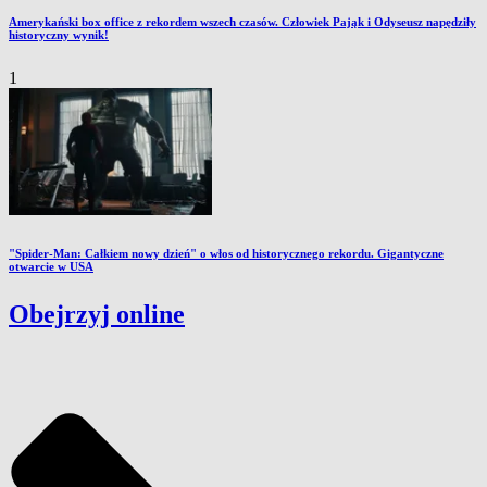
Amerykański box office z rekordem wszech czasów. Człowiek Pająk i Odyseusz napędziły
historyczny wynik!
1
"Spider-Man: Całkiem nowy dzień" o włos od historycznego rekordu. Gigantyczne
otwarcie w USA
Obejrzyj online