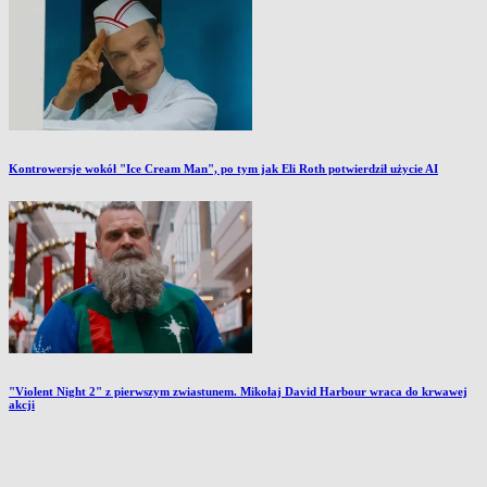
Kontrowersje wokół "Ice Cream Man", po tym jak Eli Roth potwierdził użycie AI
"Violent Night 2" z pierwszym zwiastunem. Mikołaj David Harbour wraca do krwawej
akcji