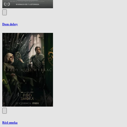
Dom dobry
Ród smoka