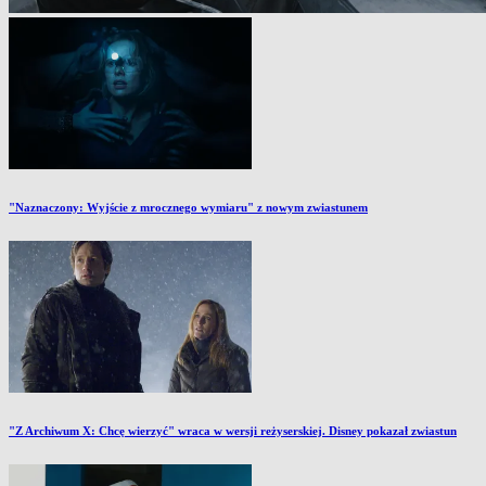
"Naznaczony: Wyjście z mrocznego wymiaru" z nowym zwiastunem
"Z Archiwum X: Chcę wierzyć" wraca w wersji reżyserskiej. Disney pokazał zwiastun