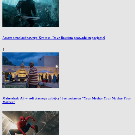
Amazon znalazł nowego Kratosa. Dave Bautista prowadzi negocjacje!
1
Mahershala Ali w roli płatnego zabójcy! Jest zwiastun "Your Mother Your Mother Your
Mother"