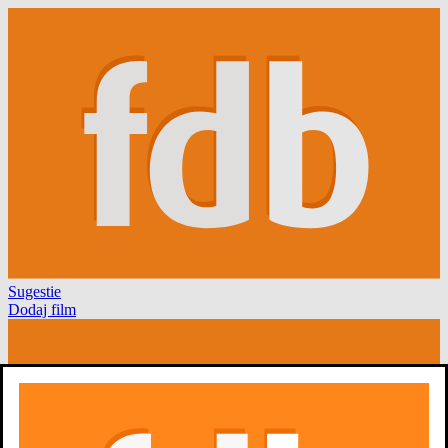
Sugestie
Dodaj film