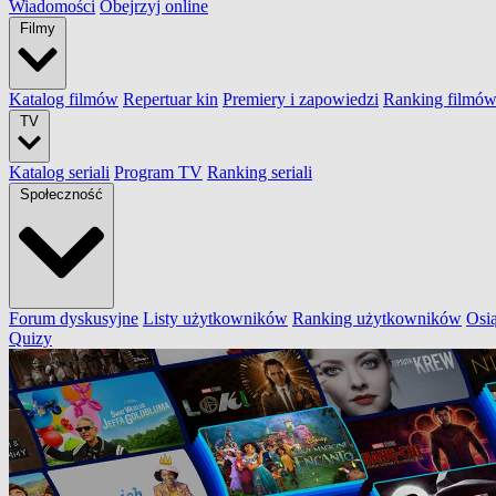
Wiadomości
Obejrzyj online
Filmy
Katalog filmów
Repertuar kin
Premiery i zapowiedzi
Ranking filmó
TV
Katalog seriali
Program TV
Ranking seriali
Społeczność
Forum dyskusyjne
Listy użytkowników
Ranking użytkowników
Osi
Quizy