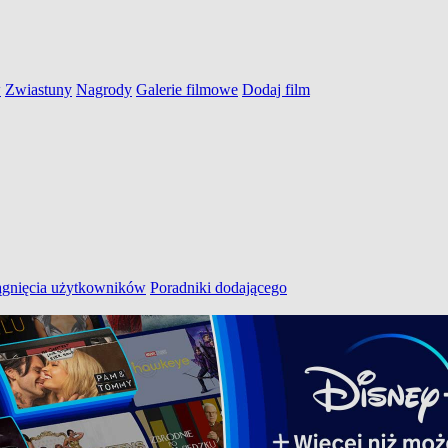
w
Zwiastuny
Nagrody
Galerie filmowe
Dodaj film
ągnięcia użytkowników
Poradniki dodającego