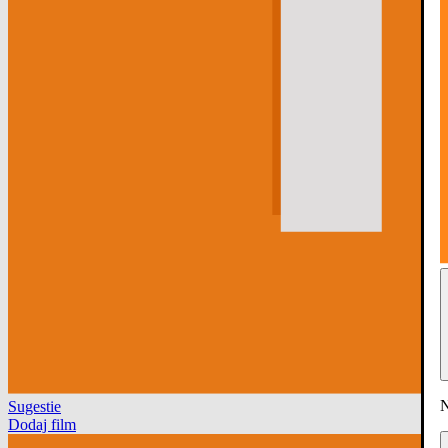
N
Sugestie
Dodaj film