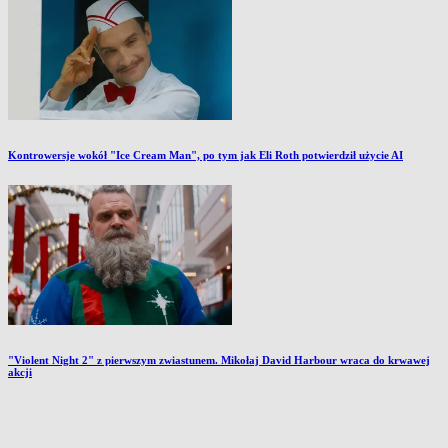
Kontrowersje wokół "Ice Cream Man", po tym jak Eli Roth potwierdził użycie AI
"Violent Night 2" z pierwszym zwiastunem. Mikołaj David Harbour wraca do krwawej
akcji