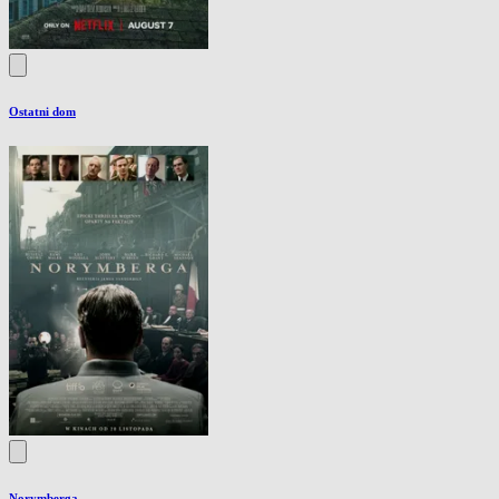
Ostatni dom
Norymberga