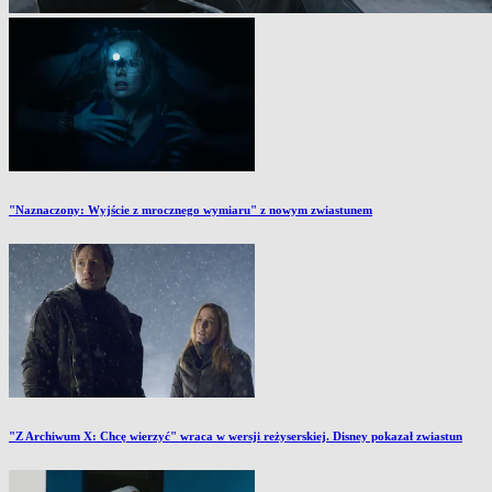
"Naznaczony: Wyjście z mrocznego wymiaru" z nowym zwiastunem
"Z Archiwum X: Chcę wierzyć" wraca w wersji reżyserskiej. Disney pokazał zwiastun