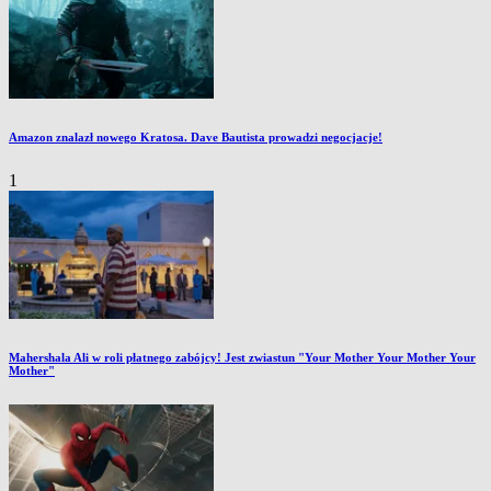
Amazon znalazł nowego Kratosa. Dave Bautista prowadzi negocjacje!
1
Mahershala Ali w roli płatnego zabójcy! Jest zwiastun "Your Mother Your Mother Your
Mother"