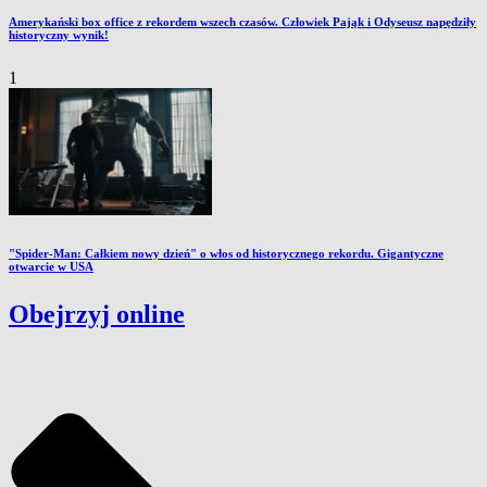
Amerykański box office z rekordem wszech czasów. Człowiek Pająk i Odyseusz napędziły
historyczny wynik!
1
"Spider-Man: Całkiem nowy dzień" o włos od historycznego rekordu. Gigantyczne
otwarcie w USA
Obejrzyj online