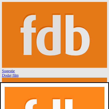
Sugestie
Dodaj film