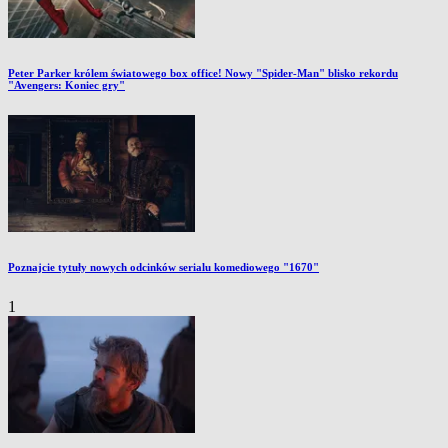
Peter Parker królem światowego box office! Nowy "Spider-Man" blisko rekordu
"Avengers: Koniec gry"
Poznajcie tytuły nowych odcinków serialu komediowego "1670"
1