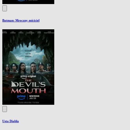
Batman: Mroczny mściciel
Usta Diabła