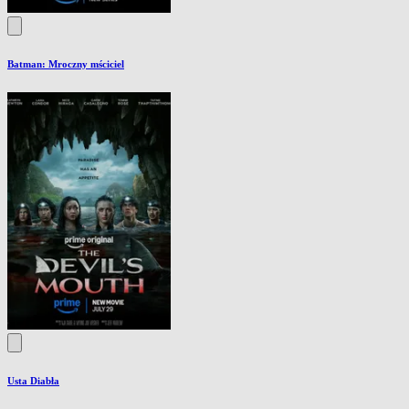
Batman: Mroczny mściciel
Usta Diabła