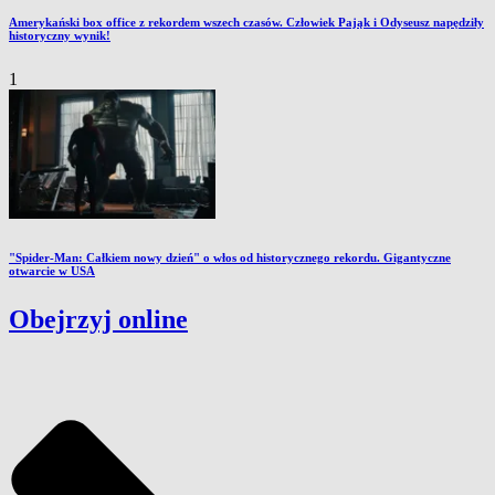
Amerykański box office z rekordem wszech czasów. Człowiek Pająk i Odyseusz napędziły
historyczny wynik!
1
"Spider-Man: Całkiem nowy dzień" o włos od historycznego rekordu. Gigantyczne
otwarcie w USA
Obejrzyj online