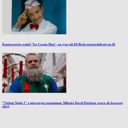
Kontrowersje wokół "Ice Cream Man", po tym jak Eli Roth potwierdził użycie AI
"Violent Night 2" z pierwszym zwiastunem. Mikołaj David Harbour wraca do krwawej
akcji