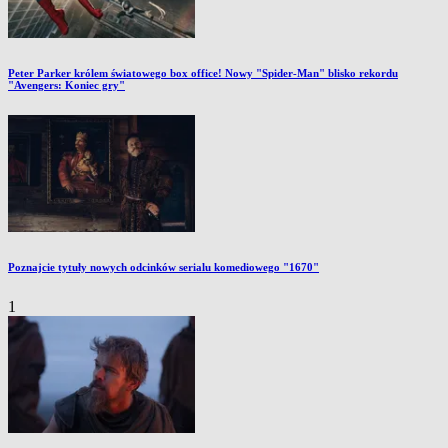
Peter Parker królem światowego box office! Nowy "Spider-Man" blisko rekordu
"Avengers: Koniec gry"
Poznajcie tytuły nowych odcinków serialu komediowego "1670"
1