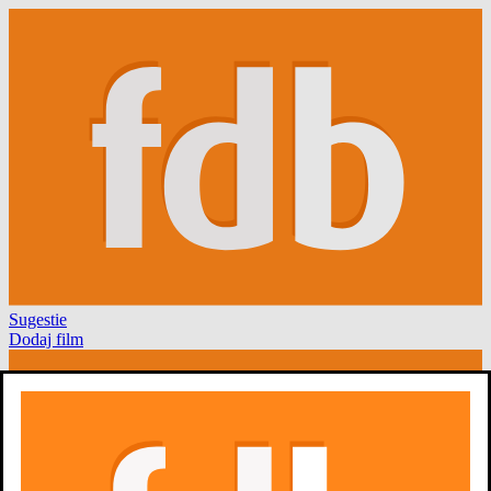
Sugestie
Dodaj film