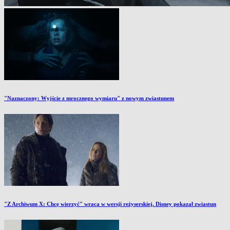
"Naznaczony: Wyjście z mrocznego wymiaru" z nowym zwiastunem
"Z Archiwum X: Chcę wierzyć" wraca w wersji reżyserskiej. Disney pokazał zwiastun