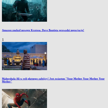
Amazon znalazł nowego Kratosa. Dave Bautista prowadzi negocjacje!
1
Mahershala Ali w roli płatnego zabójcy! Jest zwiastun "Your Mother Your Mother Your
Mother"