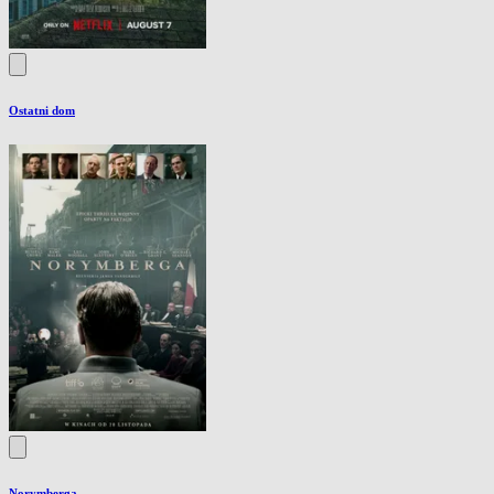
Ostatni dom
Norymberga