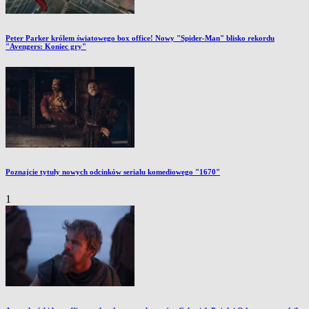
Peter Parker królem światowego box office! Nowy "Spider-Man" blisko rekordu
"Avengers: Koniec gry"
Poznajcie tytuły nowych odcinków serialu komediowego "1670"
1