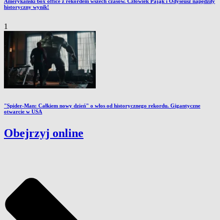
Amerykański box office z rekordem wszech czasów. Człowiek Pająk i Odyseusz napędziły
historyczny wynik!
1
"Spider-Man: Całkiem nowy dzień" o włos od historycznego rekordu. Gigantyczne
otwarcie w USA
Obejrzyj online