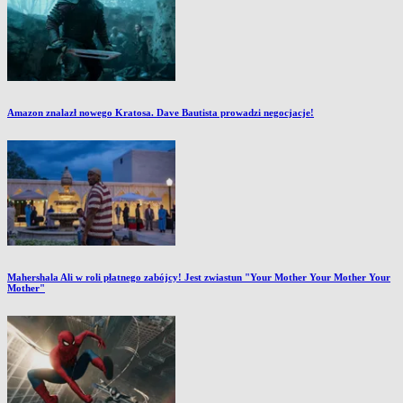
Amazon znalazł nowego Kratosa. Dave Bautista prowadzi negocjacje!
Mahershala Ali w roli płatnego zabójcy! Jest zwiastun "Your Mother Your Mother Your
Mother"