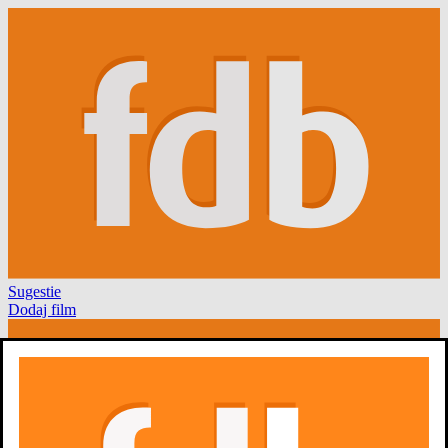
Sugestie
Dodaj film