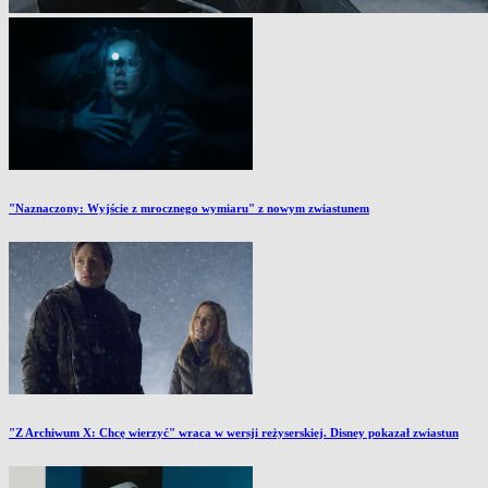
"Naznaczony: Wyjście z mrocznego wymiaru" z nowym zwiastunem
"Z Archiwum X: Chcę wierzyć" wraca w wersji reżyserskiej. Disney pokazał zwiastun