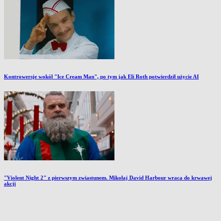
Kontrowersje wokół "Ice Cream Man", po tym jak Eli Roth potwierdził użycie AI
"Violent Night 2" z pierwszym zwiastunem. Mikołaj David Harbour wraca do krwawej
akcji