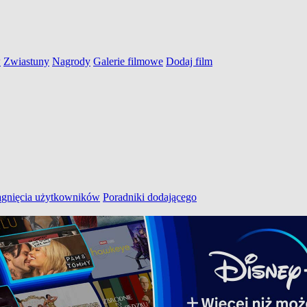
w
Zwiastuny
Nagrody
Galerie filmowe
Dodaj film
ągnięcia użytkowników
Poradniki dodającego