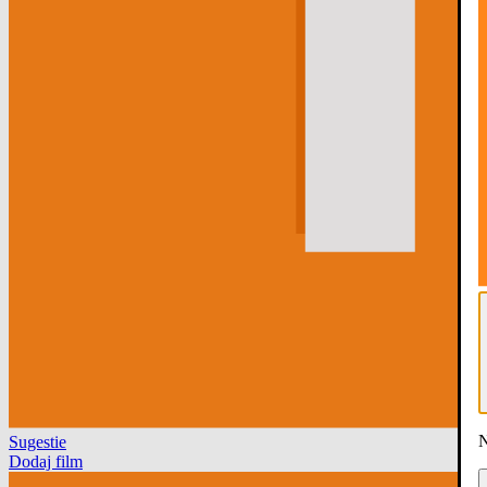
N
Sugestie
Dodaj film