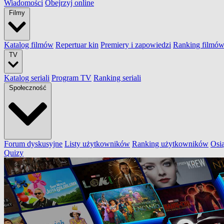
Wiadomości
Obejrzyj online
Filmy
Katalog filmów
Repertuar kin
Premiery i zapowiedzi
Ranking filmó
TV
Katalog seriali
Program TV
Ranking seriali
Społeczność
Forum dyskusyjne
Listy użytkowników
Ranking użytkowników
Osi
Quizy