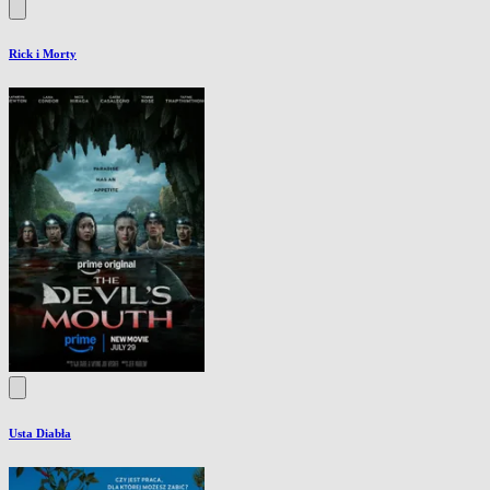
Rick i Morty
Usta Diabła