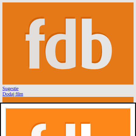
Sugestie
Dodaj film