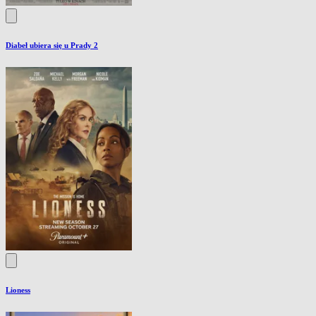
Diabeł ubiera się u Prady 2
Lioness