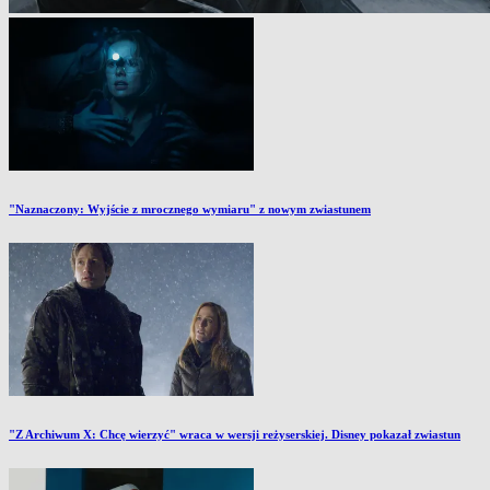
"Naznaczony: Wyjście z mrocznego wymiaru" z nowym zwiastunem
"Z Archiwum X: Chcę wierzyć" wraca w wersji reżyserskiej. Disney pokazał zwiastun