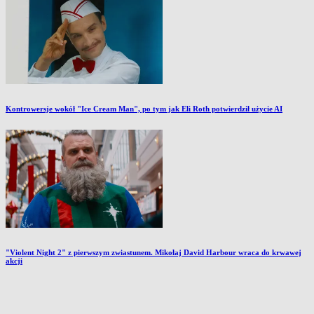
Kontrowersje wokół "Ice Cream Man", po tym jak Eli Roth potwierdził użycie AI
"Violent Night 2" z pierwszym zwiastunem. Mikołaj David Harbour wraca do krwawej
akcji