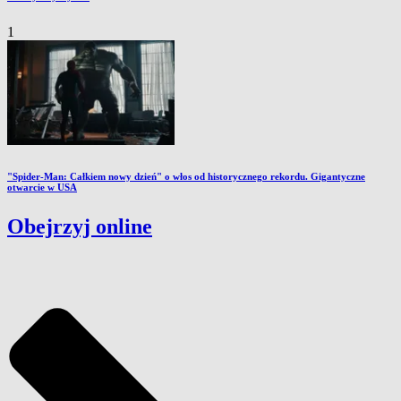
1
"Spider-Man: Całkiem nowy dzień" o włos od historycznego rekordu. Gigantyczne
otwarcie w USA
Obejrzyj online