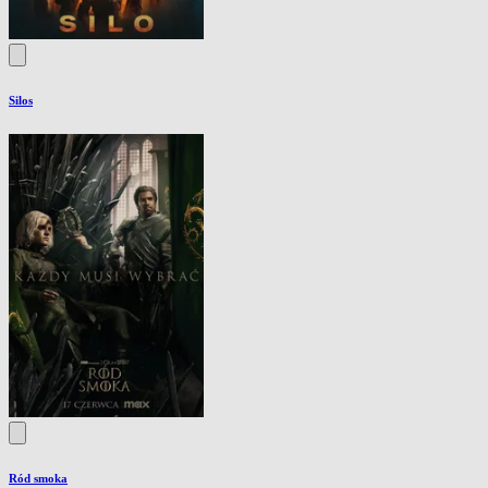
Silos
Ród smoka