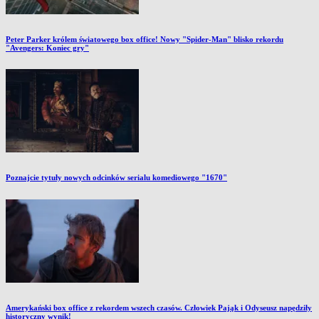
Peter Parker królem światowego box office! Nowy "Spider-Man" blisko rekordu
"Avengers: Koniec gry"
Poznajcie tytuły nowych odcinków serialu komediowego "1670"
Amerykański box office z rekordem wszech czasów. Człowiek Pająk i Odyseusz napędziły
historyczny wynik!