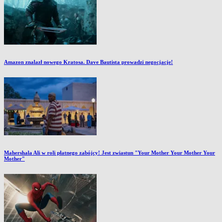
Amazon znalazł nowego Kratosa. Dave Bautista prowadzi negocjacje!
Mahershala Ali w roli płatnego zabójcy! Jest zwiastun "Your Mother Your Mother Your
Mother"