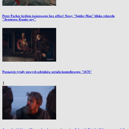
Peter Parker królem światowego box office! Nowy "Spider-Man" blisko rekordu
"Avengers: Koniec gry"
Poznajcie tytuły nowych odcinków serialu komediowego "1670"
1