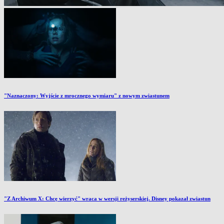
"Naznaczony: Wyjście z mrocznego wymiaru" z nowym zwiastunem
"Z Archiwum X: Chcę wierzyć" wraca w wersji reżyserskiej. Disney pokazał zwiastun