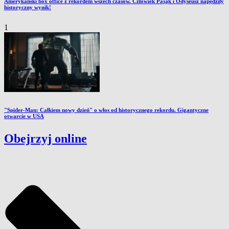
Amerykański box office z rekordem wszech czasów. Człowiek Pająk i Odyseusz napędziły
historyczny wynik!
1
"Spider-Man: Całkiem nowy dzień" o włos od historycznego rekordu. Gigantyczne
otwarcie w USA
Obejrzyj online