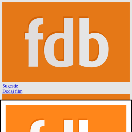
Sugestie
Dodaj film