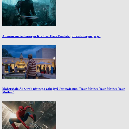
Amazon znalazł nowego Kratosa. Dave Bautista prowadzi negocjacje!
Mahershala Ali w roli płatnego zabójcy! Jest zwiastun "Your Mother Your Mother Your
Mother"