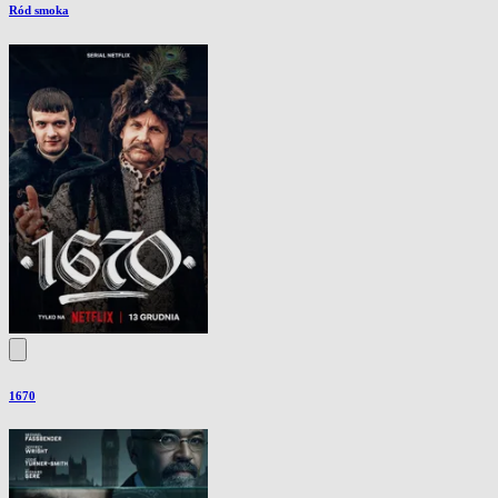
Ród smoka
1670