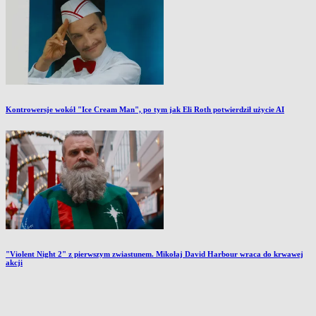
Kontrowersje wokół "Ice Cream Man", po tym jak Eli Roth potwierdził użycie AI
"Violent Night 2" z pierwszym zwiastunem. Mikołaj David Harbour wraca do krwawej
akcji