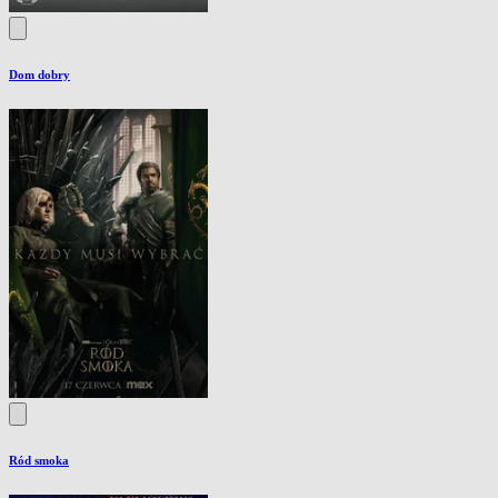
Dom dobry
Ród smoka