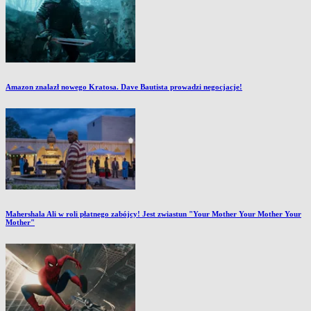
Amazon znalazł nowego Kratosa. Dave Bautista prowadzi negocjacje!
Mahershala Ali w roli płatnego zabójcy! Jest zwiastun "Your Mother Your Mother Your
Mother"