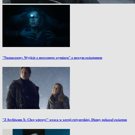
"Naznaczony: Wyjście z mrocznego wymiaru" z nowym zwiastunem
"Z Archiwum X: Chcę wierzyć" wraca w wersji reżyserskiej. Disney pokazał zwiastun