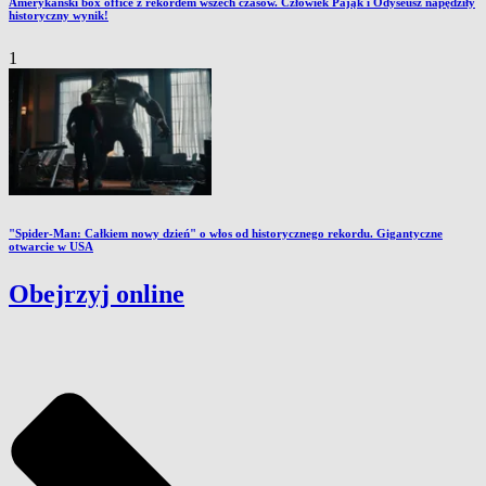
Amerykański box office z rekordem wszech czasów. Człowiek Pająk i Odyseusz napędziły
historyczny wynik!
1
"Spider-Man: Całkiem nowy dzień" o włos od historycznego rekordu. Gigantyczne
otwarcie w USA
Obejrzyj online