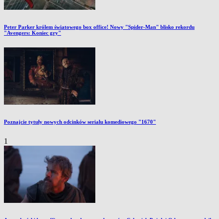
Peter Parker królem światowego box office! Nowy "Spider-Man" blisko rekordu
"Avengers: Koniec gry"
Poznajcie tytuły nowych odcinków serialu komediowego "1670"
1