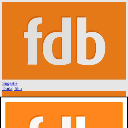
Sugestie
Dodaj film