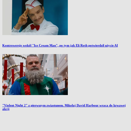
Kontrowersje wokół "Ice Cream Man", po tym jak Eli Roth potwierdził użycie AI
"Violent Night 2" z pierwszym zwiastunem. Mikołaj David Harbour wraca do krwawej
akcji