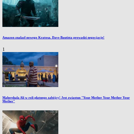
Amazon znalazł nowego Kratosa. Dave Bautista prowadzi negocjacje!
1
Mahershala Ali w roli płatnego zabójcy! Jest zwiastun "Your Mother Your Mother Your
Mother"