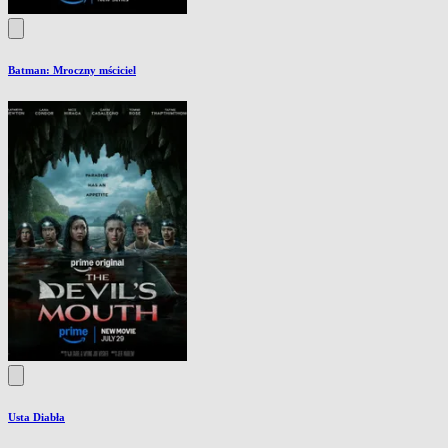
Batman: Mroczny mściciel
Usta Diabła