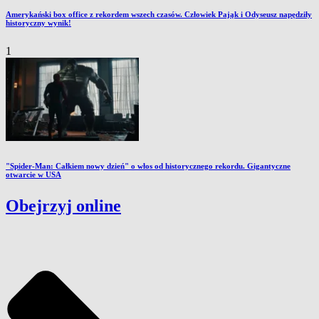
Amerykański box office z rekordem wszech czasów. Człowiek Pająk i Odyseusz napędziły
historyczny wynik!
1
"Spider-Man: Całkiem nowy dzień" o włos od historycznego rekordu. Gigantyczne
otwarcie w USA
Obejrzyj online