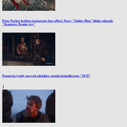
Peter Parker królem światowego box office! Nowy "Spider-Man" blisko rekordu
"Avengers: Koniec gry"
Poznajcie tytuły nowych odcinków serialu komediowego "1670"
1