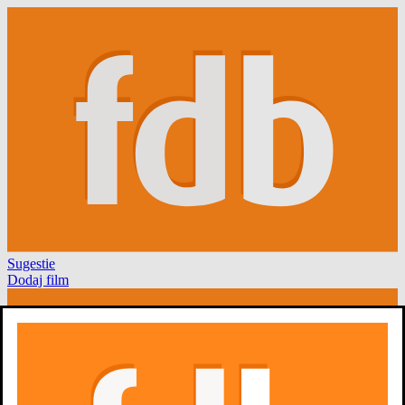
Sugestie
Dodaj film