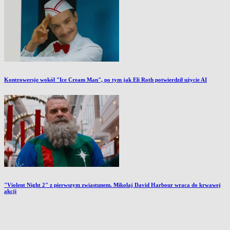
Kontrowersje wokół "Ice Cream Man", po tym jak Eli Roth potwierdził użycie AI
"Violent Night 2" z pierwszym zwiastunem. Mikołaj David Harbour wraca do krwawej
akcji