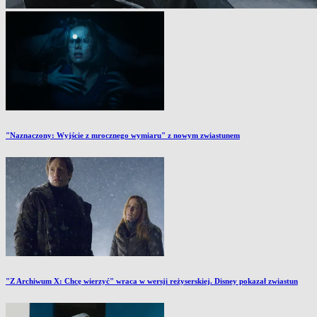
"Naznaczony: Wyjście z mrocznego wymiaru" z nowym zwiastunem
"Z Archiwum X: Chcę wierzyć" wraca w wersji reżyserskiej. Disney pokazał zwiastun