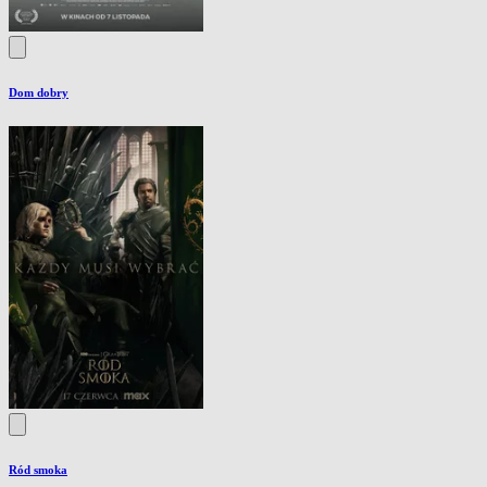
Dom dobry
Ród smoka