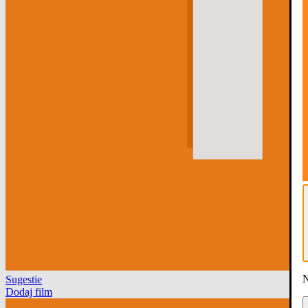
N
Sugestie
Dodaj film