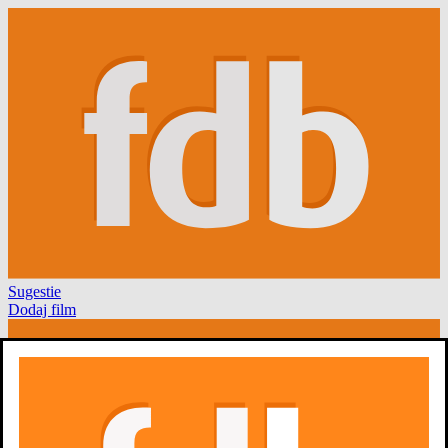
Sugestie
Dodaj film