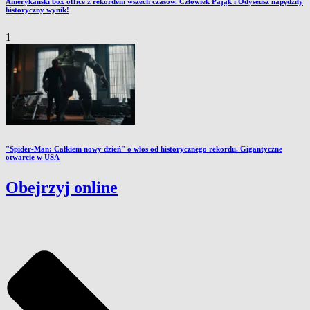
Amerykański box office z rekordem wszech czasów. Człowiek Pająk i Odyseusz napędziły
historyczny wynik!
1
"Spider-Man: Całkiem nowy dzień" o włos od historycznego rekordu. Gigantyczne
otwarcie w USA
Obejrzyj online