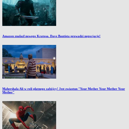
Amazon znalazł nowego Kratosa. Dave Bautista prowadzi negocjacje!
Mahershala Ali w roli płatnego zabójcy! Jest zwiastun "Your Mother Your Mother Your
Mother"