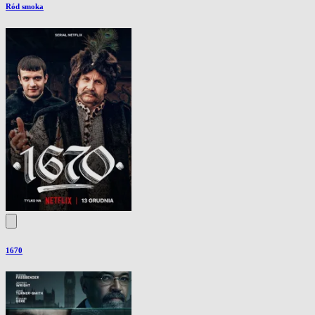
Ród smoka
1670