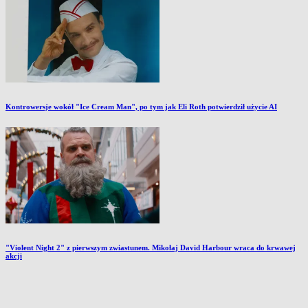
Kontrowersje wokół "Ice Cream Man", po tym jak Eli Roth potwierdził użycie AI
"Violent Night 2" z pierwszym zwiastunem. Mikołaj David Harbour wraca do krwawej
akcji