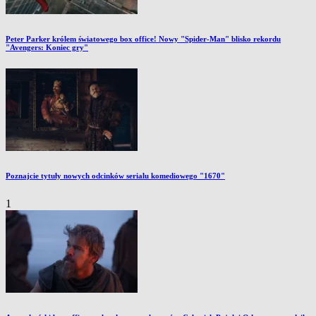
Peter Parker królem światowego box office! Nowy "Spider-Man" blisko rekordu
"Avengers: Koniec gry"
Poznajcie tytuły nowych odcinków serialu komediowego "1670"
1