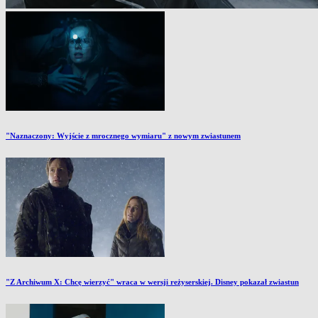
"Naznaczony: Wyjście z mrocznego wymiaru" z nowym zwiastunem
"Z Archiwum X: Chcę wierzyć" wraca w wersji reżyserskiej. Disney pokazał zwiastun