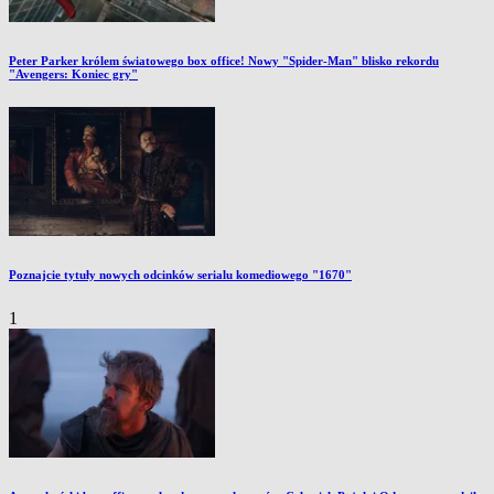
Peter Parker królem światowego box office! Nowy "Spider-Man" blisko rekordu
"Avengers: Koniec gry"
Poznajcie tytuły nowych odcinków serialu komediowego "1670"
1