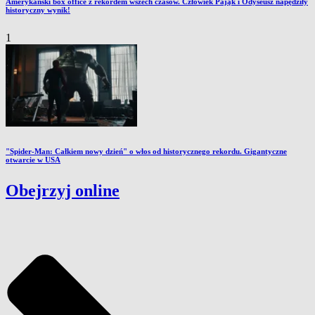
Amerykański box office z rekordem wszech czasów. Człowiek Pająk i Odyseusz napędziły
historyczny wynik!
1
"Spider-Man: Całkiem nowy dzień" o włos od historycznego rekordu. Gigantyczne
otwarcie w USA
Obejrzyj online