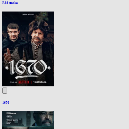
Ród smoka
1670