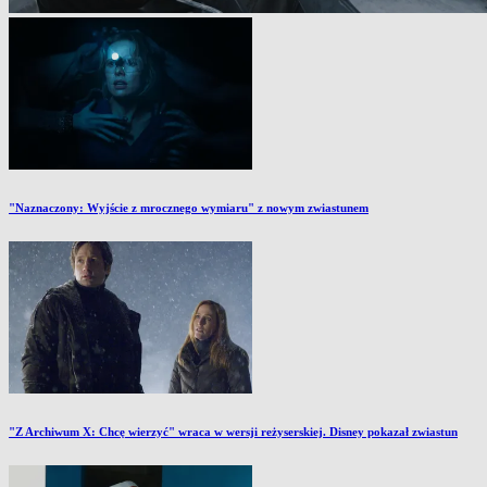
"Naznaczony: Wyjście z mrocznego wymiaru" z nowym zwiastunem
"Z Archiwum X: Chcę wierzyć" wraca w wersji reżyserskiej. Disney pokazał zwiastun