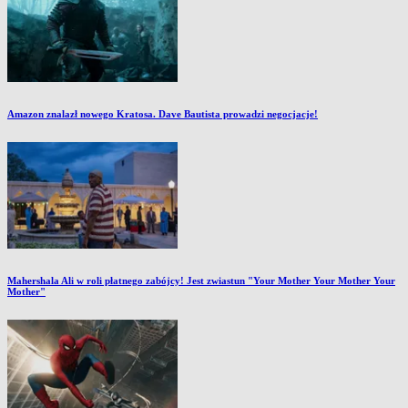
Amazon znalazł nowego Kratosa. Dave Bautista prowadzi negocjacje!
Mahershala Ali w roli płatnego zabójcy! Jest zwiastun "Your Mother Your Mother Your
Mother"