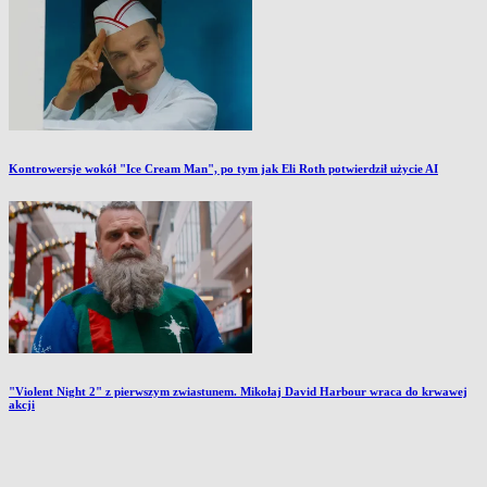
Kontrowersje wokół "Ice Cream Man", po tym jak Eli Roth potwierdził użycie AI
"Violent Night 2" z pierwszym zwiastunem. Mikołaj David Harbour wraca do krwawej
akcji