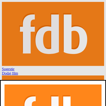
Sugestie
Dodaj film