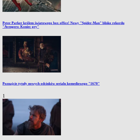
Peter Parker królem światowego box office! Nowy "Spider-Man" blisko rekordu
"Avengers: Koniec gry"
Poznajcie tytuły nowych odcinków serialu komediowego "1670"
1