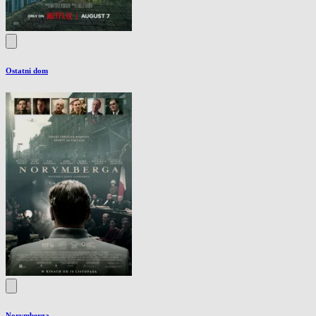
Ostatni dom
Norymberga