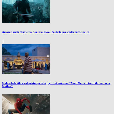
Amazon znalazł nowego Kratosa. Dave Bautista prowadzi negocjacje!
1
Mahershala Ali w roli płatnego zabójcy! Jest zwiastun "Your Mother Your Mother Your
Mother"