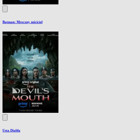
Batman: Mroczny mściciel
Usta Diabła