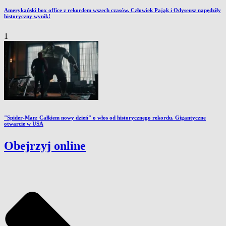
Amerykański box office z rekordem wszech czasów. Człowiek Pająk i Odyseusz napędziły
historyczny wynik!
1
"Spider-Man: Całkiem nowy dzień" o włos od historycznego rekordu. Gigantyczne
otwarcie w USA
Obejrzyj online