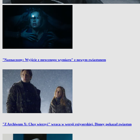
"Naznaczony: Wyjście z mrocznego wymiaru" z nowym zwiastunem
"Z Archiwum X: Chcę wierzyć" wraca w wersji reżyserskiej. Disney pokazał zwiastun