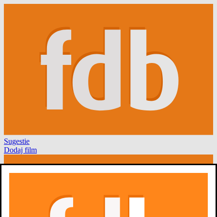
Sugestie
Dodaj film