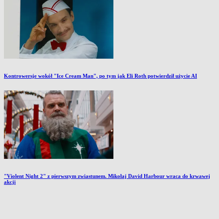
Kontrowersje wokół "Ice Cream Man", po tym jak Eli Roth potwierdził użycie AI
"Violent Night 2" z pierwszym zwiastunem. Mikołaj David Harbour wraca do krwawej
akcji