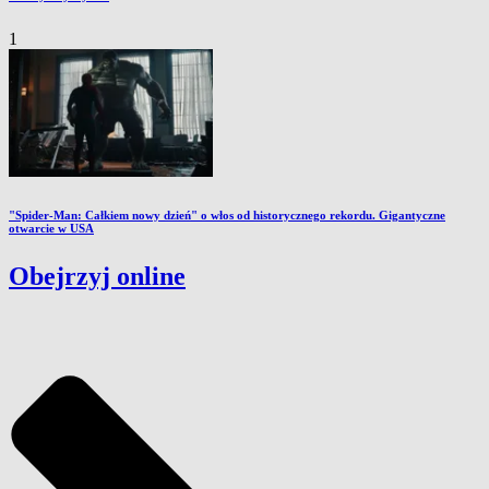
1
"Spider-Man: Całkiem nowy dzień" o włos od historycznego rekordu. Gigantyczne
otwarcie w USA
Obejrzyj online