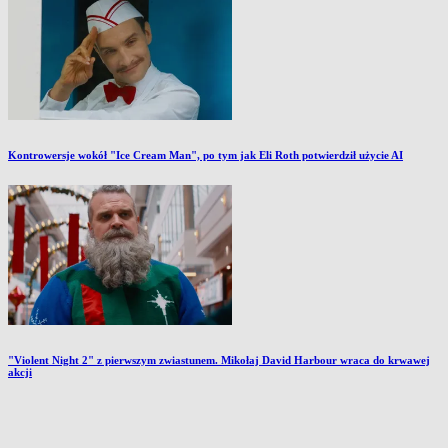
Kontrowersje wokół "Ice Cream Man", po tym jak Eli Roth potwierdził użycie AI
"Violent Night 2" z pierwszym zwiastunem. Mikołaj David Harbour wraca do krwawej
akcji