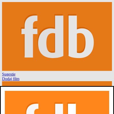
Sugestie
Dodaj film