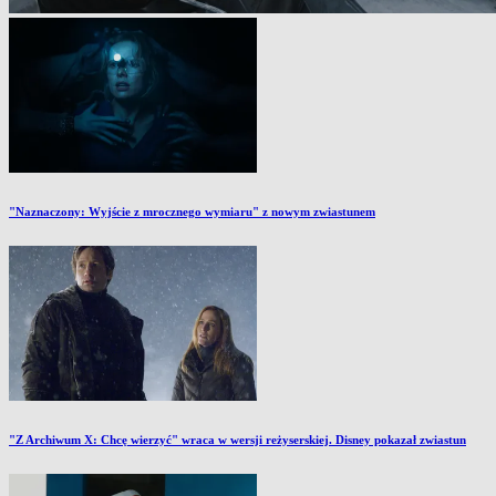
"Naznaczony: Wyjście z mrocznego wymiaru" z nowym zwiastunem
"Z Archiwum X: Chcę wierzyć" wraca w wersji reżyserskiej. Disney pokazał zwiastun