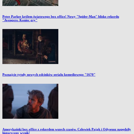
Peter Parker królem światowego box office! Nowy "Spider-Man" blisko rekordu
"Avengers: Koniec gry"
Poznajcie tytuły nowych odcinków serialu komediowego "1670"
Amerykański box office z rekordem wszech czasów. Człowiek Pająk i Odyseusz napędziły
historyczny wynik!