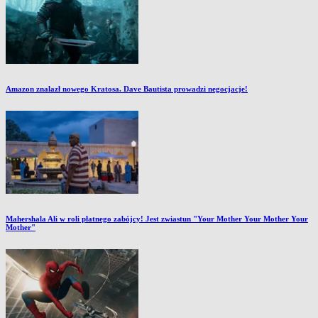
Amazon znalazł nowego Kratosa. Dave Bautista prowadzi negocjacje!
Mahershala Ali w roli płatnego zabójcy! Jest zwiastun "Your Mother Your Mother Your
Mother"