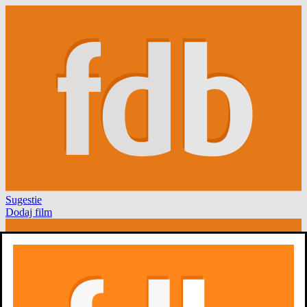
Sugestie
Dodaj film