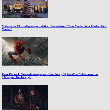
Mahershala Ali w roli płatnego zabójcy! Jest zwiastun "Your Mother Your Mother Your
Mother"
Peter Parker królem światowego box office! Nowy "Spider-Man" blisko rekordu
"Avengers: Koniec gry"