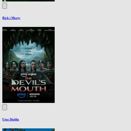
Rick i Morty
Usta Diabła