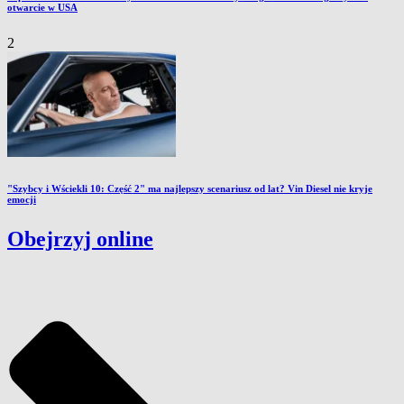
otwarcie w USA
2
"Szybcy i Wściekli 10: Część 2" ma najlepszy scenariusz od lat? Vin Diesel nie kryje
emocji
Obejrzyj online