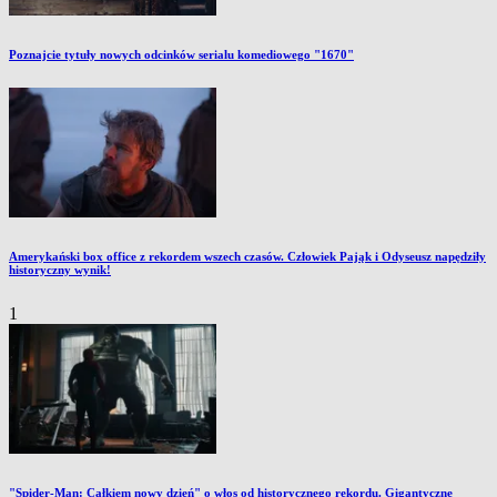
Poznajcie tytuły nowych odcinków serialu komediowego "1670"
Amerykański box office z rekordem wszech czasów. Człowiek Pająk i Odyseusz napędziły
historyczny wynik!
1
"Spider-Man: Całkiem nowy dzień" o włos od historycznego rekordu. Gigantyczne