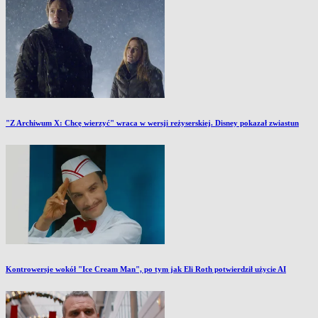
"Z Archiwum X: Chcę wierzyć" wraca w wersji reżyserskiej. Disney pokazał zwiastun
Kontrowersje wokół "Ice Cream Man", po tym jak Eli Roth potwierdził użycie AI