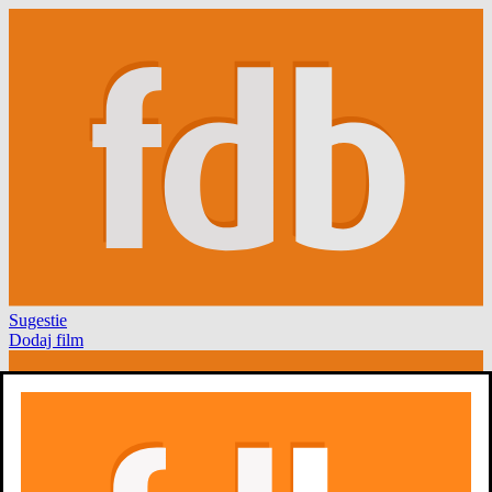
Sugestie
Dodaj film