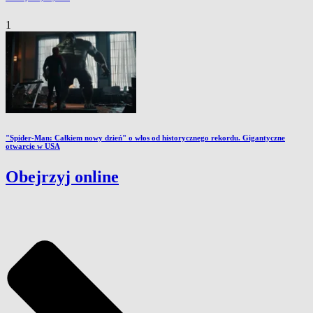
1
"Spider-Man: Całkiem nowy dzień" o włos od historycznego rekordu. Gigantyczne
otwarcie w USA
Obejrzyj online