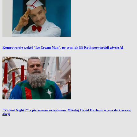
Kontrowersje wokół "Ice Cream Man", po tym jak Eli Roth potwierdził użycie AI
"Violent Night 2" z pierwszym zwiastunem. Mikołaj David Harbour wraca do krwawej
akcji