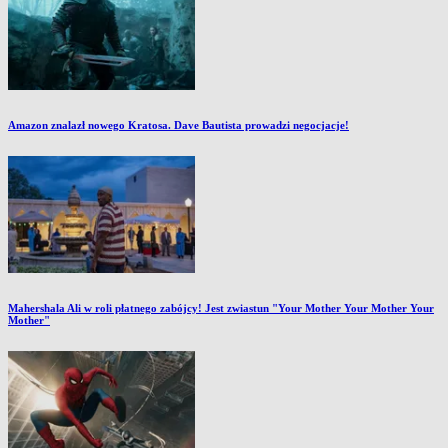
Amazon znalazł nowego Kratosa. Dave Bautista prowadzi negocjacje!
Mahershala Ali w roli płatnego zabójcy! Jest zwiastun "Your Mother Your Mother Your
Mother"