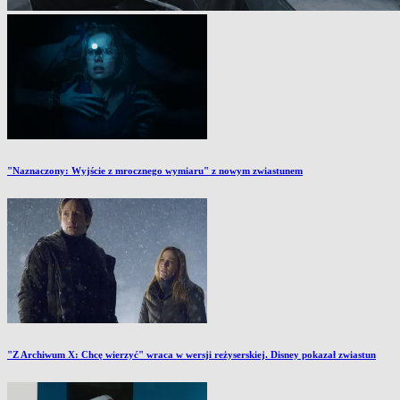
"Naznaczony: Wyjście z mrocznego wymiaru" z nowym zwiastunem
"Z Archiwum X: Chcę wierzyć" wraca w wersji reżyserskiej. Disney pokazał zwiastun