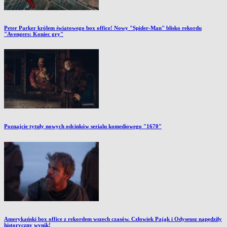
Peter Parker królem światowego box office! Nowy "Spider-Man" blisko rekordu
"Avengers: Koniec gry"
Poznajcie tytuły nowych odcinków serialu komediowego "1670"
Amerykański box office z rekordem wszech czasów. Człowiek Pająk i Odyseusz napędziły
historyczny wynik!