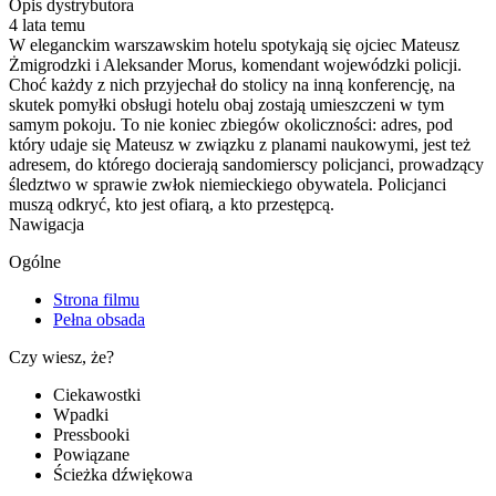
Opis dystrybutora
4 lata temu
W eleganckim warszawskim hotelu spotykają się ojciec Mateusz
Żmigrodzki i Aleksander Morus, komendant wojewódzki policji.
Choć każdy z nich przyjechał do stolicy na inną konferencję, na
skutek pomyłki obsługi hotelu obaj zostają umieszczeni w tym
samym pokoju. To nie koniec zbiegów okoliczności: adres, pod
który udaje się Mateusz w związku z planami naukowymi, jest też
adresem, do którego docierają sandomierscy policjanci, prowadzący
śledztwo w sprawie zwłok niemieckiego obywatela. Policjanci
muszą odkryć, kto jest ofiarą, a kto przestępcą.
Nawigacja
Ogólne
Strona filmu
Pełna obsada
Czy wiesz, że?
Ciekawostki
Wpadki
Pressbooki
Powiązane
Ścieżka dźwiękowa