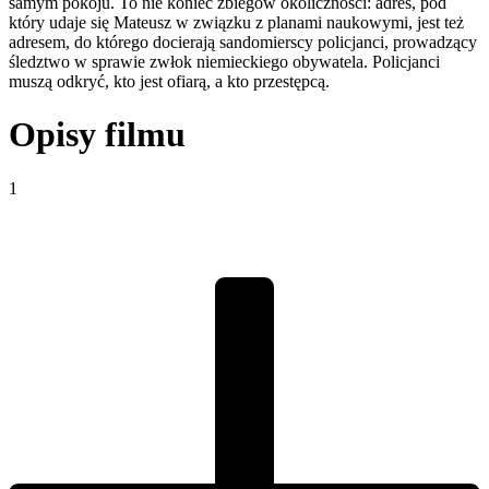
samym pokoju. To nie koniec zbiegów okoliczności: adres, pod
który udaje się Mateusz w związku z planami naukowymi, jest też
adresem, do którego docierają sandomierscy policjanci, prowadzący
śledztwo w sprawie zwłok niemieckiego obywatela. Policjanci
muszą odkryć, kto jest ofiarą, a kto przestępcą.
Opisy filmu
1