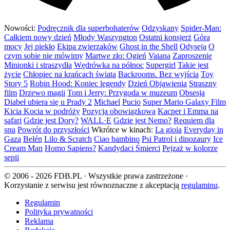
Nowości:
Podręcznik dla superbohaterów
Odzyskany
Spider-Man:
Całkiem nowy dzień
Młody Waszyngton
Ostatni konsjerż
Góra
mocy
Jej piekło
Ekipa zwierzaków
Ghost in the Shell
Odyseja
O
czym sobie nie mówimy
Martwe zło: Ogień
Vaiana
Zaproszenie
Minionki i straszydła
Wędrówka na północ
Supergirl
Takie jest
życie
Chłopiec na krańcach świata
Backrooms. Bez wyjścia
Toy
Story 5
Robin Hood: Koniec legendy
Dzień Objawienia
Straszny
film
Drzewo magii
Tom i Jerry: Przygoda w muzeum
Obsesja
Diabeł ubiera się u Prady 2
Michael
Pucio
Super Mario Galaxy Film
Kicia Kocia w podróży
Pozycja obowiązkowa
Kacper i Emma na
safari
Gdzie jest Dory?
WALL·E
Gdzie jest Nemo?
Requiem dla
snu
Powrót do przyszłości
Wkrótce w kinach:
La gioia
Everyday in
Gaza
Belén
Lilo & Scratch
Ciao bambino
Psi Patrol i dinozaury
Ice
Cream Man
Homo Sapiens?
Kandydaci Śmierci
Pejzaż w kolorze
sepii
© 2006 - 2026 FDB.PL · Wszystkie prawa zastrzeżone ·
Korzystanie z serwisu jest równoznaczne z akceptacją
regulaminu
.
Regulamin
Polityka prywatności
Reklama