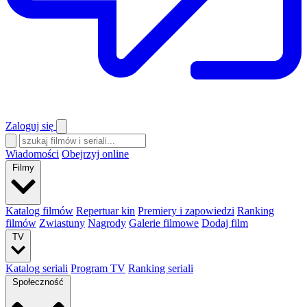
Zaloguj się
Wiadomości
Obejrzyj online
Filmy
Katalog filmów
Repertuar kin
Premiery i zapowiedzi
Ranking
filmów
Zwiastuny
Nagrody
Galerie filmowe
Dodaj film
TV
Katalog seriali
Program TV
Ranking seriali
Społeczność