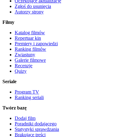
Oczekujące aktualizacje
Zgłoś do usunięcia
Autorzy strony
Filmy
Katalog filmów
Repertuar kin
Premiery i zapowiedzi
Ranking filmów
Zwiastuny
Galerie filmowe
Recenzje
Quizy
Seriale
Program TV
Ranking seriali
Twórz bazę
Dodaj film
Poradniki dodającego
Statystyki sprawdzania
Brakujące treści