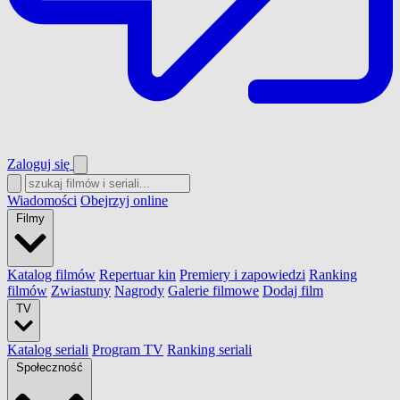
Zaloguj się
Wiadomości
Obejrzyj online
Filmy
Katalog filmów
Repertuar kin
Premiery i zapowiedzi
Ranking
filmów
Zwiastuny
Nagrody
Galerie filmowe
Dodaj film
TV
Katalog seriali
Program TV
Ranking seriali
Społeczność