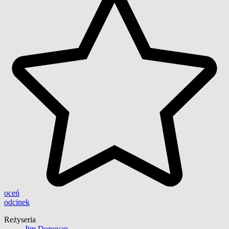
oceń
odcinek
Reżyseria
Jim Donovan