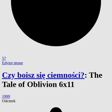
57
Edytuj stronę
Czy boisz się ciemności?
:
The
Tale of Oblivion 6x11
1999
Odcinek