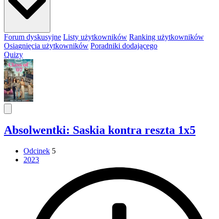
Forum dyskusyjne
Listy użytkowników
Ranking użytkowników
Osiągnięcia użytkowników
Poradniki dodającego
Quizy
Absolwentki: Saskia kontra reszta 1x5
Odcinek
5
2023