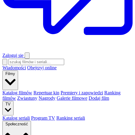
Zaloguj się
Wiadomości
Obejrzyj online
Filmy
Katalog filmów
Repertuar kin
Premiery i zapowiedzi
Ranking
filmów
Zwiastuny
Nagrody
Galerie filmowe
Dodaj film
TV
Katalog seriali
Program TV
Ranking seriali
Społeczność