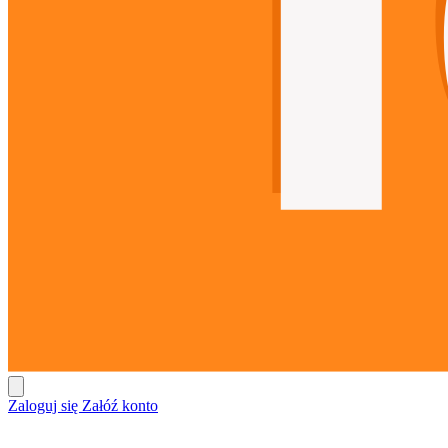
Zaloguj się
Załóź konto