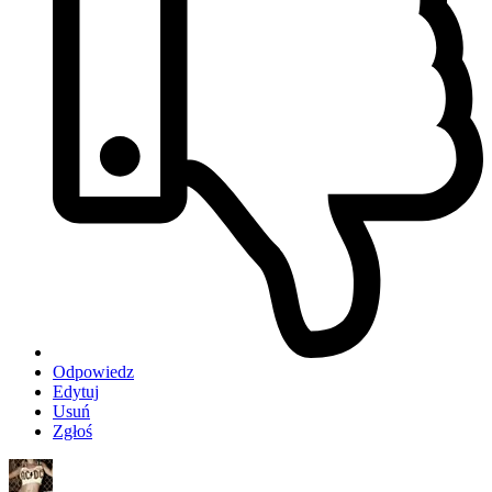
Odpowiedz
Edytuj
Usuń
Zgłoś