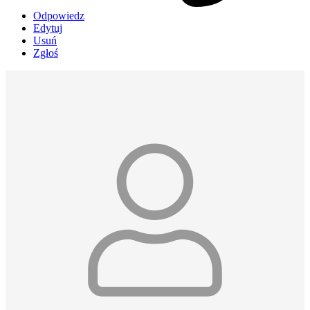
Odpowiedz
Edytuj
Usuń
Zgłoś