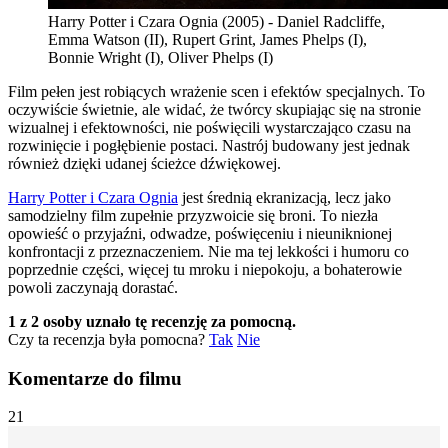
Harry Potter i Czara Ognia (2005) - Daniel Radcliffe,
Emma Watson (II), Rupert Grint, James Phelps (I),
Bonnie Wright (I), Oliver Phelps (I)
Film pełen jest robiących wrażenie scen i efektów specjalnych. To
oczywiście świetnie, ale widać, że twórcy skupiając się na stronie
wizualnej i efektowności, nie poświęcili wystarczająco czasu na
rozwinięcie i pogłębienie postaci. Nastrój budowany jest jednak
również dzięki udanej ścieżce dźwiękowej.
Harry Potter i Czara Ognia
jest średnią ekranizacją, lecz jako
samodzielny film zupełnie przyzwoicie się broni. To niezła
opowieść o przyjaźni, odwadze, poświęceniu i nieuniknionej
konfrontacji z przeznaczeniem. Nie ma tej lekkości i humoru co
poprzednie części, więcej tu mroku i niepokoju, a bohaterowie
powoli zaczynają dorastać.
1 z 2 osoby uznało tę recenzję za pomocną.
Czy ta recenzja była pomocna?
Tak
Nie
Komentarze do filmu
21