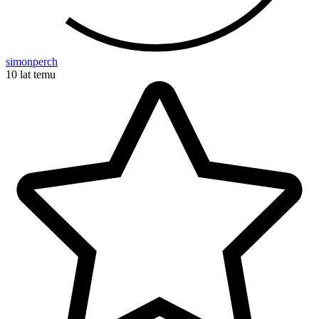
simonperch
10 lat temu