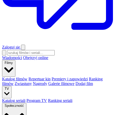
Zaloguj się
Wiadomości
Obejrzyj online
Filmy
Katalog filmów
Repertuar kin
Premiery i zapowiedzi
Ranking
filmów
Zwiastuny
Nagrody
Galerie filmowe
Dodaj film
TV
Katalog seriali
Program TV
Ranking seriali
Społeczność