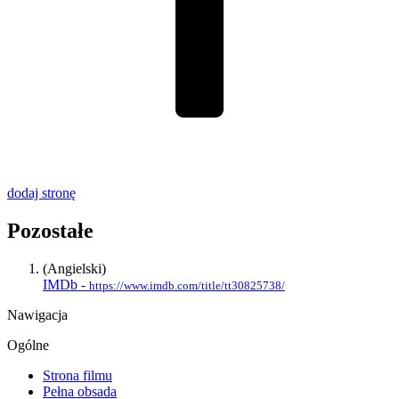
dodaj stronę
Pozostałe
(Angielski)
IMDb -
https://www.imdb.com/title/tt30825738/
Nawigacja
Ogólne
Strona filmu
Pełna obsada