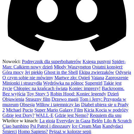
Nowości:
Podręcznik dla superbohaterów
Księga pustyni
Spider-
Man: Całkiem nowy dzień
Młody Waszyngton
Ostatni konsjerż
Góra mocy
Jej piekło
Ghost in the Shell
Ekipa zwierzaków
Odyseja
O czym sobie nie mówimy
Martwe zło: Ogień
Vaiana
Zaproszenie
Minionki i straszydła
Wędrówka na północ
Supergirl
Takie jest
życie
Chłopiec na krańcach świata
Koniec imprezy!
Backrooms.
Bez wyjścia
Toy Story 5
Robin Hood: Koniec legendy
Dzień
Objawienia
Straszny film
Drzewo magii
Tom i Jerry: Przygoda w
muzeum
Obsesja
Willow i tajemniczy las
Diabeł ubiera się u Prady
2
Michael
Pucio
Super Mario Galaxy Film
Kicia Kocia w podróży
Gdzie jest Dory?
WALL·E
Gdzie jest Nemo?
Requiem dla snu
Wkrótce w kinach:
La gioia
Everyday in Gaza
Belén
Lilo & Scratch
Ciao bambino
Psi Patrol i dinozaury
Ice Cream Man
Kandydaci
Śmierci
Homo Sapiens?
Pejzaż w kolorze sepii