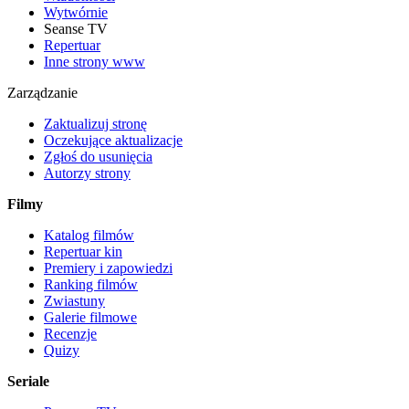
Wytwórnie
Seanse TV
Repertuar
Inne strony www
Zarządzanie
Zaktualizuj stronę
Oczekujące aktualizacje
Zgłoś do usunięcia
Autorzy strony
Filmy
Katalog filmów
Repertuar kin
Premiery i zapowiedzi
Ranking filmów
Zwiastuny
Galerie filmowe
Recenzje
Quizy
Seriale