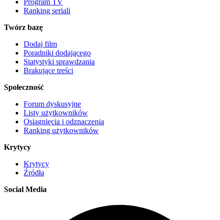
Program TV
Ranking seriali
Twórz bazę
Dodaj film
Poradniki dodającego
Statystyki sprawdzania
Brakujące treści
Społeczność
Forum dyskusyjne
Listy użytkowników
Osiągnięcia i odznaczenia
Ranking użytkowników
Krytycy
Krytycy
Źródła
Social Media