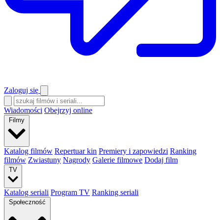
Zaloguj się
Wiadomości
Obejrzyj online
Filmy
Katalog filmów
Repertuar kin
Premiery i zapowiedzi
Ranking
filmów
Zwiastuny
Nagrody
Galerie filmowe
Dodaj film
TV
Katalog seriali
Program TV
Ranking seriali
Społeczność