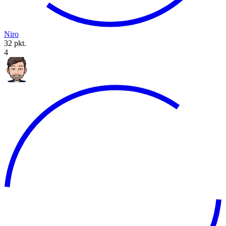
Niro
32 pkt.
4