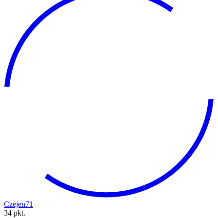
Czejen71
34 pkt.