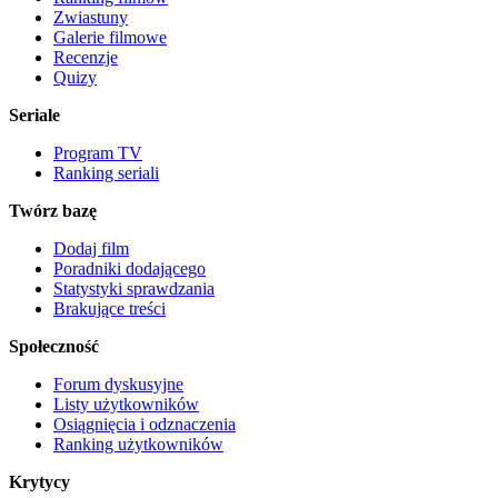
Zwiastuny
Galerie filmowe
Recenzje
Quizy
Seriale
Program TV
Ranking seriali
Twórz bazę
Dodaj film
Poradniki dodającego
Statystyki sprawdzania
Brakujące treści
Społeczność
Forum dyskusyjne
Listy użytkowników
Osiągnięcia i odznaczenia
Ranking użytkowników
Krytycy