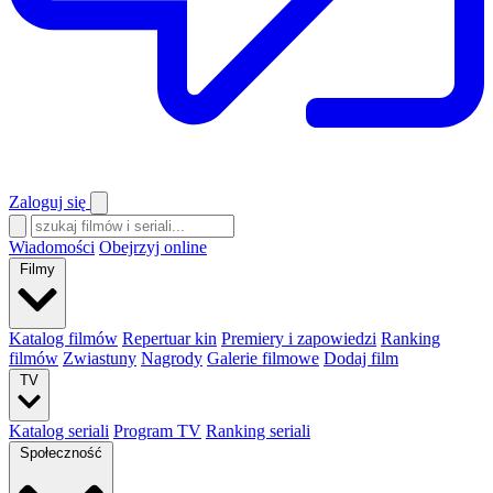
Zaloguj się
Wiadomości
Obejrzyj online
Filmy
Katalog filmów
Repertuar kin
Premiery i zapowiedzi
Ranking
filmów
Zwiastuny
Nagrody
Galerie filmowe
Dodaj film
TV
Katalog seriali
Program TV
Ranking seriali
Społeczność