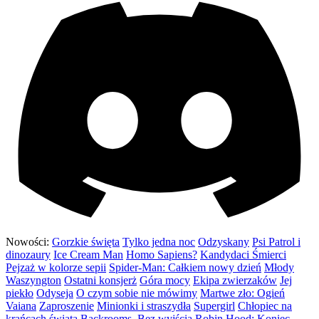
Nowości:
Gorzkie święta
Tylko jedna noc
Odzyskany
Psi Patrol i
dinozaury
Ice Cream Man
Homo Sapiens?
Kandydaci Śmierci
Pejzaż w kolorze sepii
Spider-Man: Całkiem nowy dzień
Młody
Waszyngton
Ostatni konsjerż
Góra mocy
Ekipa zwierzaków
Jej
piekło
Odyseja
O czym sobie nie mówimy
Martwe zło: Ogień
Vaiana
Zaproszenie
Minionki i straszydła
Supergirl
Chłopiec na
krańcach świata
Backrooms. Bez wyjścia
Robin Hood: Koniec