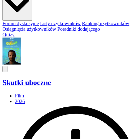
Forum dyskusyjne
Listy użytkowników
Ranking użytkowników
Osiągnięcia użytkowników
Poradniki dodającego
Quizy
Skutki uboczne
Film
2026