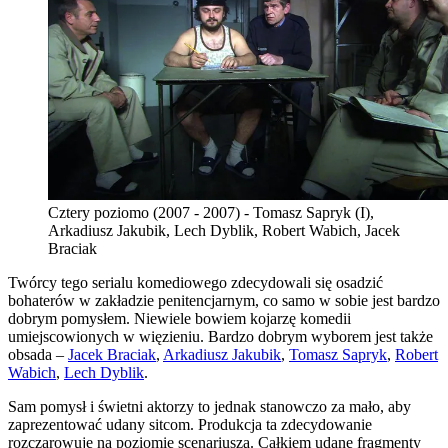
Cztery poziomo (2007 - 2007) - Tomasz Sapryk (I),
Arkadiusz Jakubik, Lech Dyblik, Robert Wabich, Jacek
Braciak
Twórcy tego serialu komediowego zdecydowali się osadzić
bohaterów w zakładzie penitencjarnym, co samo w sobie jest bardzo
dobrym pomysłem. Niewiele bowiem kojarzę komedii
umiejscowionych w więzieniu. Bardzo dobrym wyborem jest także
obsada –
Jacek Braciak
,
Arkadiusz Jakubik
,
Tomasz Sapryk
,
Robert
Wabich
,
Lech Dyblik
.
Sam pomysł i świetni aktorzy to jednak stanowczo za mało, aby
zaprezentować udany sitcom. Produkcja ta zdecydowanie
rozczarowuje na poziomie scenariusza. Całkiem udane fragmenty