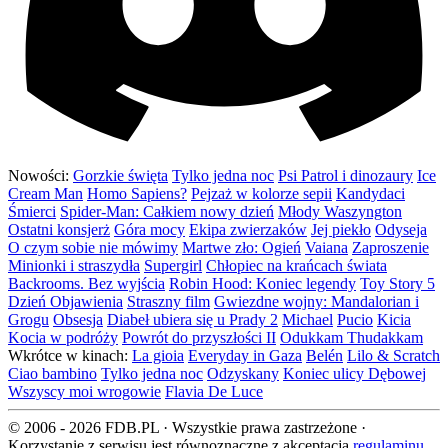
Nowości:
Gorzkie święta
Tylko jedna noc
Psi Patrol i dinozaury
Ice
Cream Man
Homo Sapiens?
Pejzaż w kolorze sepii
Kandydaci
Śmierci
Spider-Man: Całkiem nowy dzień
Młody Waszyngton
Ostatni konsjerż
Góra mocy
Ekipa zwierzaków
Jej piekło
Odyseja
O czym sobie nie mówimy
Martwe zło: Ogień
Vaiana
Zaproszenie
Minionki i straszydła
Supergirl
Chłopiec na krańcach świata
Backrooms. Bez wyjścia
Robin Hood: Koniec legendy
Toy Story 5
Dzień Objawienia
Straszny film
Gwiezdne wojny: Mandalorian i
Grogu
Obsesja
Diabeł ubiera się u Prady 2
Michael
Pucio
Kicia
Kocia w podróży
Powrót do przyszłości II
Odukkam Thudakkam
Wkrótce w kinach:
La gioia
Everyday in Gaza
Belén
Lilo & Scratch
Ciao bambino
Tylko jedna noc
Odzyskany
Koniec ulicy Dębowej
Wszyscy moi wrogowie
Flavia De Luce
© 2006 - 2026 FDB.PL · Wszystkie prawa zastrzeżone ·
Korzystanie z serwisu jest równoznaczne z akceptacją
regulaminu
.