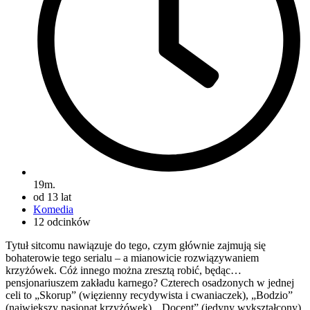
19m.
od 13 lat
Komedia
12 odcinków
Tytuł sitcomu nawiązuje do tego, czym głównie zajmują się
bohaterowie tego serialu – a mianowicie rozwiązywaniem
krzyżówek. Cóż innego można zresztą robić, będąc…
pensjonariuszem zakładu karnego? Czterech osadzonych w jednej
celi to „Skorup” (więzienny recydywista i cwaniaczek), „Bodzio”
(największy pasjonat krzyżówek), „Docent” (jedyny wykształcony)