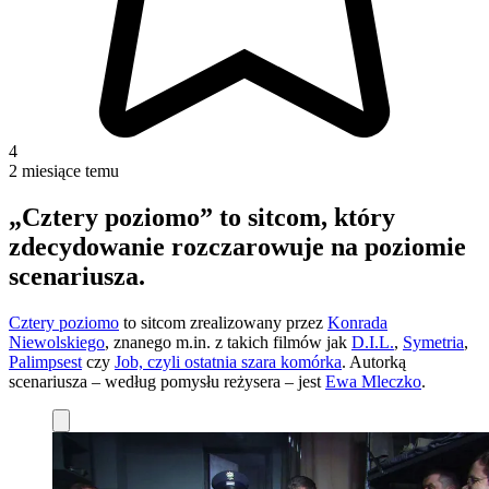
4
2 miesiące temu
„Cztery poziomo” to sitcom, który
zdecydowanie rozczarowuje na poziomie
scenariusza.
Cztery poziomo
to sitcom zrealizowany przez
Konrada
Niewolskiego
, znanego m.in. z takich filmów jak
D.I.L.
,
Symetria
,
Palimpsest
czy
Job, czyli ostatnia szara komórka
. Autorką
scenariusza – według pomysłu reżysera – jest
Ewa Mleczko
.