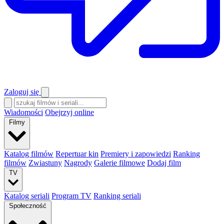
Zaloguj się
Wiadomości
Obejrzyj online
Filmy
Katalog filmów
Repertuar kin
Premiery i zapowiedzi
Ranking
filmów
Zwiastuny
Nagrody
Galerie filmowe
Dodaj film
TV
Katalog seriali
Program TV
Ranking seriali
Społeczność