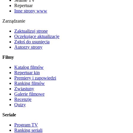
Seanse TV
Repertuar
Inne strony www
Zarządzanie
Zaktualizuj stronę
Oczekujące aktualizacje
Zgłoś do usunięcia
Autorzy strony
Filmy
Katalog filmów
Repertuar kin
Premiery i zapowiedzi
Ranking filmów
Zwiastuny
Galerie filmowe
Recenzje
Quizy
Seriale
Program TV
Ranking seriali