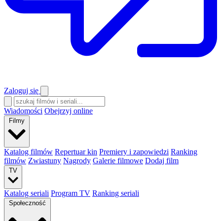
Zaloguj się
Wiadomości
Obejrzyj online
Filmy
Katalog filmów
Repertuar kin
Premiery i zapowiedzi
Ranking
filmów
Zwiastuny
Nagrody
Galerie filmowe
Dodaj film
TV
Katalog seriali
Program TV
Ranking seriali
Społeczność