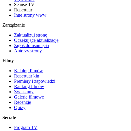
Seanse TV
Repertuar
Inne strony www
Zarządzanie
Zaktualizuj stronę
Oczekujące aktualizacje
Zgłoś do usunięcia
Autorzy strony
Filmy
Katalog filmów
Repertuar kin
Premiery i zapowiedzi
Ranking filmów
Zwiastuny
Galerie filmowe
Recenzje
Quizy
Seriale
Program TV