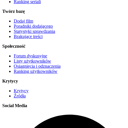
Ranking seriali
Twórz bazę
Dodaj film
Poradniki dodającego
Statystyki sprawdzania
Brakujące treści
Społeczność
Forum dyskusyjne
Listy użytkowników
Osiągnięcia i odznaczenia
Ranking użytkowników
Krytycy
Krytycy
Źródła
Social Media