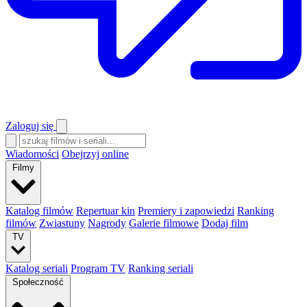
Zaloguj się
Wiadomości
Obejrzyj online
Filmy
Katalog filmów
Repertuar kin
Premiery i zapowiedzi
Ranking
filmów
Zwiastuny
Nagrody
Galerie filmowe
Dodaj film
TV
Katalog seriali
Program TV
Ranking seriali
Społeczność