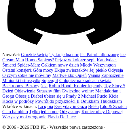
Nowości:
Gorzkie święta
Tylko jedna noc
Psi Patrol i dinozaury
Ice
Cream Man
Homo Sapiens?
Pejzaż w kolorze sepii
Kandydaci
Śmierci
Spider-Man: Całkiem nowy dzień
Młody Waszyngton
Ostatni konsjerż
Góra mocy
Ekipa zwierzaków
Jej piekło
Odyseja
O czym sobie nie mówimy
Martwe zło: Ogień
Vaiana
Zaproszenie
Minionki i straszydła
Supergirl
Chłopiec na krańcach świata
Backrooms. Bez wyjścia
Robin Hood: Koniec legendy
Toy Story 5
Dzień Objawienia
Straszny film
Gwiezdne wojny: Mandalorian i
Grogu
Obsesja
Diabeł ubiera się u Prady 2
Michael
Pucio
Kicia
Kocia w podróży
Powrót do przyszłości II
Odukkam Thudakkam
Wkrótce w kinach:
La gioia
Everyday in Gaza
Belén
Lilo & Scratch
Ciao bambino
Tylko jedna noc
Odzyskany
Koniec ulicy Dębowej
Wszyscy moi wrogowie
Flavia De Luce
© 2006 - 2026 FDB.PL · Wszystkie prawa zastrzeżone ·