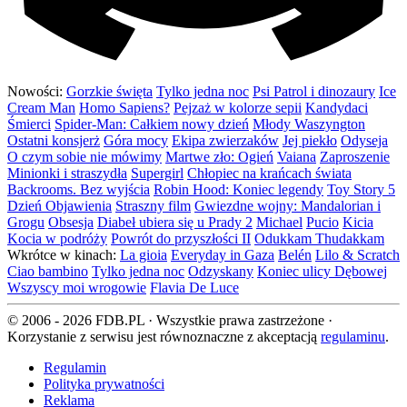
Nowości:
Gorzkie święta
Tylko jedna noc
Psi Patrol i dinozaury
Ice
Cream Man
Homo Sapiens?
Pejzaż w kolorze sepii
Kandydaci
Śmierci
Spider-Man: Całkiem nowy dzień
Młody Waszyngton
Ostatni konsjerż
Góra mocy
Ekipa zwierzaków
Jej piekło
Odyseja
O czym sobie nie mówimy
Martwe zło: Ogień
Vaiana
Zaproszenie
Minionki i straszydła
Supergirl
Chłopiec na krańcach świata
Backrooms. Bez wyjścia
Robin Hood: Koniec legendy
Toy Story 5
Dzień Objawienia
Straszny film
Gwiezdne wojny: Mandalorian i
Grogu
Obsesja
Diabeł ubiera się u Prady 2
Michael
Pucio
Kicia
Kocia w podróży
Powrót do przyszłości II
Odukkam Thudakkam
Wkrótce w kinach:
La gioia
Everyday in Gaza
Belén
Lilo & Scratch
Ciao bambino
Tylko jedna noc
Odzyskany
Koniec ulicy Dębowej
Wszyscy moi wrogowie
Flavia De Luce
© 2006 - 2026 FDB.PL · Wszystkie prawa zastrzeżone ·
Korzystanie z serwisu jest równoznaczne z akceptacją
regulaminu
.
Regulamin
Polityka prywatności
Reklama