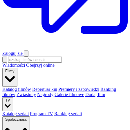
Zaloguj się
Wiadomości
Obejrzyj online
Filmy
Katalog filmów
Repertuar kin
Premiery i zapowiedzi
Ranking
filmów
Zwiastuny
Nagrody
Galerie filmowe
Dodaj film
TV
Katalog seriali
Program TV
Ranking seriali
Społeczność