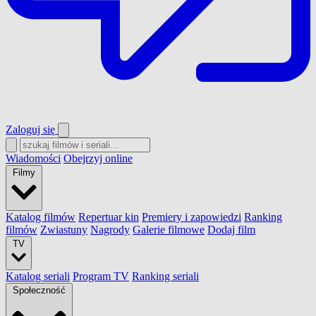
Zaloguj się
Wiadomości
Obejrzyj online
Filmy
Katalog filmów
Repertuar kin
Premiery i zapowiedzi
Ranking
filmów
Zwiastuny
Nagrody
Galerie filmowe
Dodaj film
TV
Katalog seriali
Program TV
Ranking seriali
Społeczność