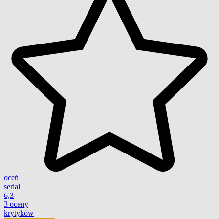
oceń
serial
6,3
3 oceny
krytyków