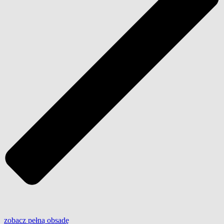
zobacz
pełną
obsadę