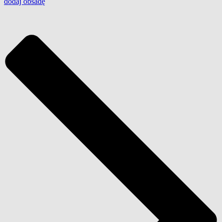
dodaj
obsadę