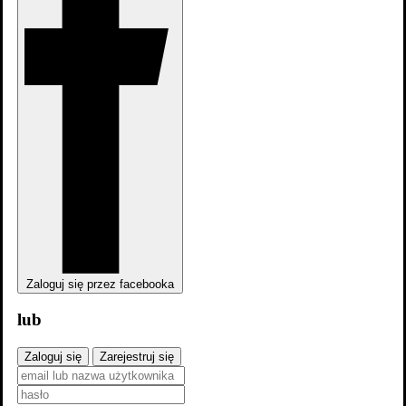
Przewodnik po zbrodni według grzecznej
dziewczynki: Sezon 2
Sezon
2026
Zaloguj się przez facebooka
lub
Zaloguj się
Zarejestruj się