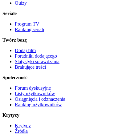
Quizy
Seriale
Program TV
Ranking seriali
Twórz bazę
Dodaj film
Poradniki dodającego
Statystyki sprawdzania
Brakujące treści
Społeczność
Forum dyskusyjne
Listy użytkowników
Osiągnięcia i odznaczenia
Ranking użytkowników
Krytycy
Krytycy
Źródła