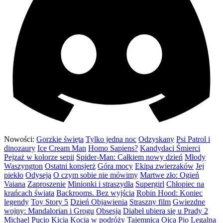
Nowości:
Gorzkie święta
Tylko jedna noc
Odzyskany
Psi Patrol i
dinozaury
Ice Cream Man
Homo Sapiens?
Kandydaci Śmierci
Pejzaż w kolorze sepii
Spider-Man: Całkiem nowy dzień
Młody
Waszyngton
Ostatni konsjerż
Góra mocy
Ekipa zwierzaków
Jej
piekło
Odyseja
O czym sobie nie mówimy
Martwe zło: Ogień
Vaiana
Zaproszenie
Minionki i straszydła
Supergirl
Chłopiec na
krańcach świata
Backrooms. Bez wyjścia
Robin Hood: Koniec
legendy
Toy Story 5
Dzień Objawienia
Straszny film
Gwiezdne
wojny: Mandalorian i Grogu
Obsesja
Diabeł ubiera się u Prady 2
Michael
Pucio
Kicia Kocia w podróży
Tajemnica Ojca Pio
Legalna