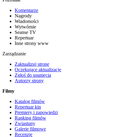
Komentarze
Nagrody
Wiadomości
Wytwórnie
Seanse TV
Repertuar
Inne strony www
Zarządzanie
Zaktualizuj stronę
Oczekujące aktualizacje
Zgłoś do usunięcia
Autorzy strony
Filmy
Katalog filmów
Repertuar kin
Premiery i zapowiedzi
Ranking filmów
Zwiastuny
Galerie filmowe
Recenzje