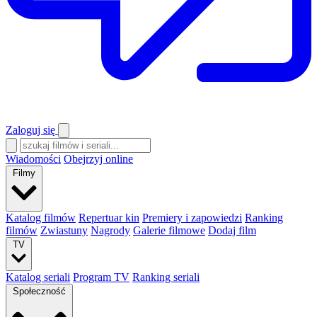
Zaloguj się
Wiadomości
Obejrzyj online
Filmy
Katalog filmów
Repertuar kin
Premiery i zapowiedzi
Ranking
filmów
Zwiastuny
Nagrody
Galerie filmowe
Dodaj film
TV
Katalog seriali
Program TV
Ranking seriali
Społeczność