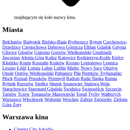
znajdującym się koło nazwy kina.
Miasta
Bełchatów
Białystok
Bielsko-Biała
Bydgoszcz
Bytom
Czechowice-
Dziedzice
Częstochowa
Dąbrowa Górnicza
Elbląg
Gdańsk
Gdynia
Gliwice
Głogów
Gniezno
Gorzów Wielkopolski
Grudziądz
Jaworzno
Jelenia Góra
Kalisz
Katowice
Kędzierzyn-Koźle
Kielce
Kłodzko
Konin
Koszalin
Kraków
Krosno
Legionowo
Legnica
Leszno
Łódź
Łomża
Lubin
Lublin
Mielec
Nowy Sącz
Olsztyn
Opole
Ostrów Wielkopolski
Pabianice
Piła
Piotrków Trybunalski
Płock
Poznań
Pruszków
Przemyśl
Radom
Ruda Śląska
Rumia
Rybnik
Rzeszów
Siedlce
Słupsk
Sosnowiec
Stalowa Wola
Starachowice
Starogard Gdański
Świdnica
Świnoujście
Szczecin
Tarnów
Tczew
Tomaszów Mazowiecki
Toruń
Tychy
Wałbrzych
Warszawa
Włocławek
Wołomin
Wrocław
Zabrze
Zgorzelec
Zielona
Góra
Żory
Warszawa kina
Cinema City Arkadia