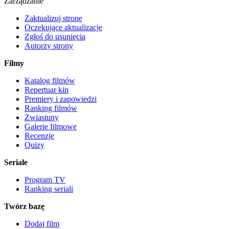
Zarządzanie
Zaktualizuj stronę
Oczekujące aktualizacje
Zgłoś do usunięcia
Autorzy strony
Filmy
Katalog filmów
Repertuar kin
Premiery i zapowiedzi
Ranking filmów
Zwiastuny
Galerie filmowe
Recenzje
Quizy
Seriale
Program TV
Ranking seriali
Twórz bazę
Dodaj film