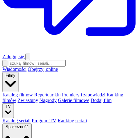
Zaloguj się
Wiadomości
Obejrzyj online
Filmy
Katalog filmów
Repertuar kin
Premiery i zapowiedzi
Ranking
filmów
Zwiastuny
Nagrody
Galerie filmowe
Dodaj film
TV
Katalog seriali
Program TV
Ranking seriali
Społeczność