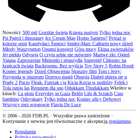
Nowości:
500 mil
Gorzkie święta
Księga pustyni
Tylko jedna noc
Psi Patrol i dinozaury
Ice Cream Man
Homo Sapiens?
Pejzaż w
kolorze sepii
Kandydaci Śmierci
Spider-Man: Całkiem nowy dzień
Młody Waszyngton
Ostatni konsjerż
Góra mocy
Ekipa zwierzaków
Jej piekło
Odyseja
O czym sobie nie mówimy
Martwe zło: Ogień
Vaiana
Zaproszenie
Minionki i straszydła
Supergirl
Chłopiec na
krańcach świata
Backrooms. Bez wyjścia
Toy Story 5
Robin Hood:
Koniec legendy
Dzień Objawienia
Straszny film
Tom i Jerry:
Przygoda w muzeum
Drzewo magii
Obsesja
Diabeł ubiera się u
Prady 2
Pucio
Fleak. Futrzak i ja
Kicia Kocia w podróży
Felek i
Tola ratują las
Requiem dla snu
Odukkam Thudakkam
Wkrótce w
kinach:
La gioia
Everyday in Gaza
Belén
Lilo & Scratch
Ciao
bambino
Odzyskany
Tylko jedna noc
Koniec ulicy Dębowej
Wszyscy moi wrogowie
Flavia De Luce
© 2006 - 2026 FDB.PL · Wszystkie prawa zastrzeżone ·
Korzystanie z serwisu jest równoznaczne z akceptacją
regulaminu
.
Regulamin
Polityka prywatności