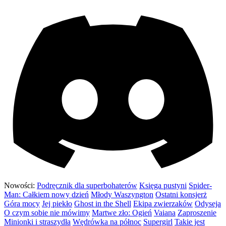
Nowości:
Podręcznik dla superbohaterów
Księga pustyni
Spider-
Man: Całkiem nowy dzień
Młody Waszyngton
Ostatni konsjerż
Góra mocy
Jej piekło
Ghost in the Shell
Ekipa zwierzaków
Odyseja
O czym sobie nie mówimy
Martwe zło: Ogień
Vaiana
Zaproszenie
Minionki i straszydła
Wędrówka na północ
Supergirl
Takie jest