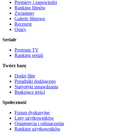
Premiery i zapowiedzi
Ranking filmów
Zwiastuny
Galerie filmowe
Recenzje
Quizy
Seriale
Program TV
Ranking seriali
Twórz bazę
Dodaj film
Poradniki dodającego
Statystyki sprawdzania
Brakujące treści
Społeczność
Forum dyskusyjne
Listy użytkowników
Osiągnięcia i odznaczenia
Ranking użytkowników