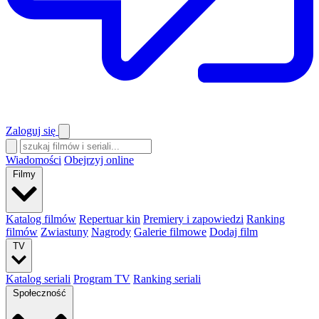
Zaloguj się
Wiadomości
Obejrzyj online
Filmy
Katalog filmów
Repertuar kin
Premiery i zapowiedzi
Ranking
filmów
Zwiastuny
Nagrody
Galerie filmowe
Dodaj film
TV
Katalog seriali
Program TV
Ranking seriali
Społeczność