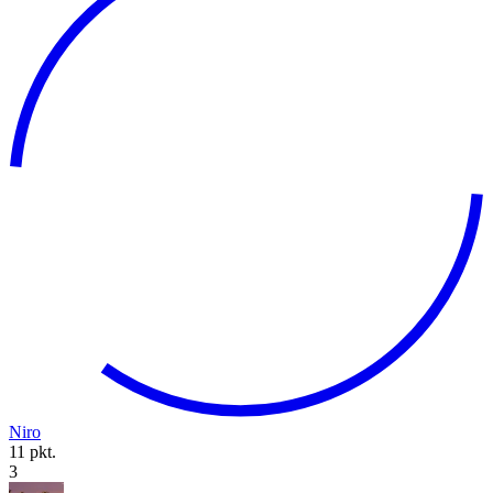
Niro
11 pkt.
3