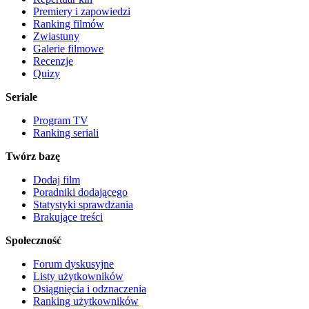
Premiery i zapowiedzi
Ranking filmów
Zwiastuny
Galerie filmowe
Recenzje
Quizy
Seriale
Program TV
Ranking seriali
Twórz bazę
Dodaj film
Poradniki dodającego
Statystyki sprawdzania
Brakujące treści
Społeczność
Forum dyskusyjne
Listy użytkowników
Osiągnięcia i odznaczenia
Ranking użytkowników