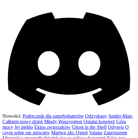
Nowości:
Podręcznik dla superbohaterów
Odzyskany
Spider-Man:
Całkiem nowy dzień
Młody Waszyngton
Ostatni konsjerż
Góra
mocy
Jej piekło
Ekipa zwierzaków
Ghost in the Shell
Odyseja
O
czym sobie nie mówimy
Martwe zło: Ogień
Vaiana
Zaproszenie