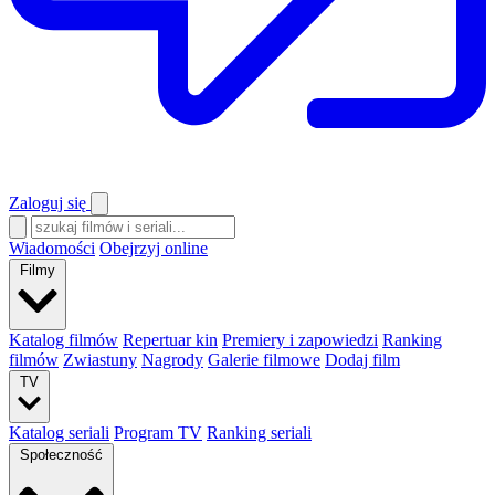
Zaloguj się
Wiadomości
Obejrzyj online
Filmy
Katalog filmów
Repertuar kin
Premiery i zapowiedzi
Ranking
filmów
Zwiastuny
Nagrody
Galerie filmowe
Dodaj film
TV
Katalog seriali
Program TV
Ranking seriali
Społeczność