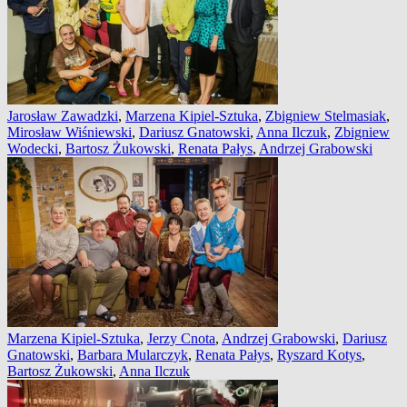
Jarosław Zawadzki
,
Marzena Kipiel-Sztuka
,
Zbigniew Stelmasiak
,
Mirosław Wiśniewski
,
Dariusz Gnatowski
,
Anna Ilczuk
,
Zbigniew
Wodecki
,
Bartosz Żukowski
,
Renata Pałys
,
Andrzej Grabowski
Marzena Kipiel-Sztuka
,
Jerzy Cnota
,
Andrzej Grabowski
,
Dariusz
Gnatowski
,
Barbara Mularczyk
,
Renata Pałys
,
Ryszard Kotys
,
Bartosz Żukowski
,
Anna Ilczuk