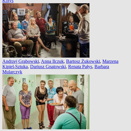
Kotys
Andrzej Grabowski
,
Anna Ilczuk
,
Bartosz Żukowski
,
Marzena
Kipiel-Sztuka
,
Dariusz Gnatowski
,
Renata Pałys
,
Barbara
Mularczyk