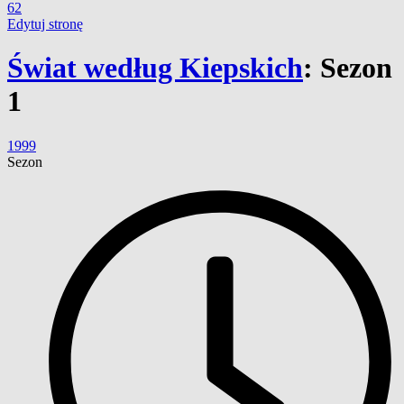
62
Edytuj stronę
Świat według Kiepskich
:
Sezon
1
1999
Sezon