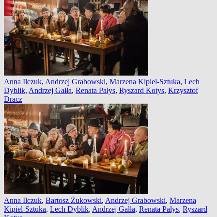
Anna Ilczuk
,
Andrzej Grabowski
,
Marzena Kipiel-Sztuka
,
Lech
Dyblik
,
Andrzej Gałła
,
Renata Pałys
,
Ryszard Kotys
,
Krzysztof
Dracz
Anna Ilczuk
,
Bartosz Żukowski
,
Andrzej Grabowski
,
Marzena
Kipiel-Sztuka
,
Lech Dyblik
,
Andrzej Gałła
,
Renata Pałys
,
Ryszard