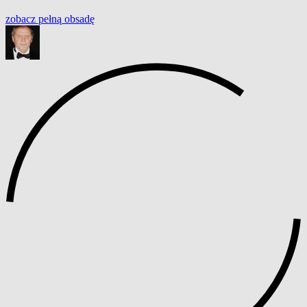
zobacz
pełną
obsadę