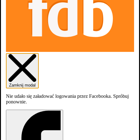
Gdzie obejrzeć
Zamknij modal
Aktualnie tytuł nie jest dostępny na
platformach
Nie udało się załadować logowania przez Facebooka. Spróbuj
streamingowych
ponownie.
Odcinki
589