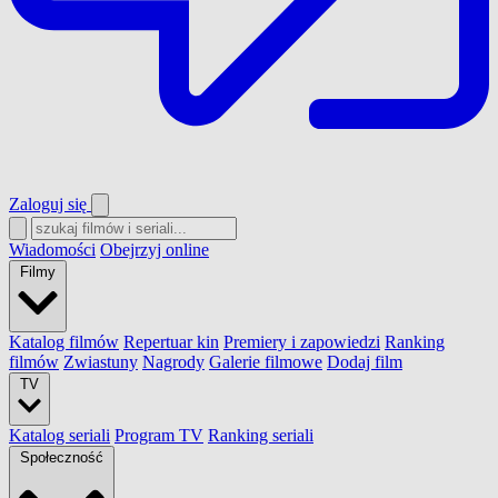
Zaloguj się
Wiadomości
Obejrzyj online
Filmy
Katalog filmów
Repertuar kin
Premiery i zapowiedzi
Ranking
filmów
Zwiastuny
Nagrody
Galerie filmowe
Dodaj film
TV
Katalog seriali
Program TV
Ranking seriali
Społeczność