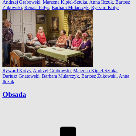
Andrzej Grabowski
,
Marzena Kipiel-Sztuka
,
Anna Ilczuk
,
Bartosz
Żukowski
,
Renata Pałys
,
Barbara Mularczyk
,
Ryszard Kotys
Ryszard Kotys
,
Andrzej Grabowski
,
Marzena Kipiel-Sztuka
,
Dariusz Gnatowski
,
Barbara Mularczyk
,
Bartosz Żukowski
,
Anna
Ilczuk
Obsada