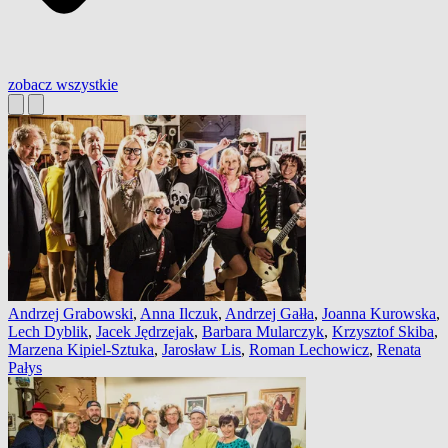
zobacz wszystkie
Andrzej Grabowski
,
Anna Ilczuk
,
Andrzej Gałła
,
Joanna Kurowska
,
Lech Dyblik
,
Jacek Jędrzejak
,
Barbara Mularczyk
,
Krzysztof Skiba
,
Marzena Kipiel-Sztuka
,
Jarosław Lis
,
Roman Lechowicz
,
Renata
Pałys