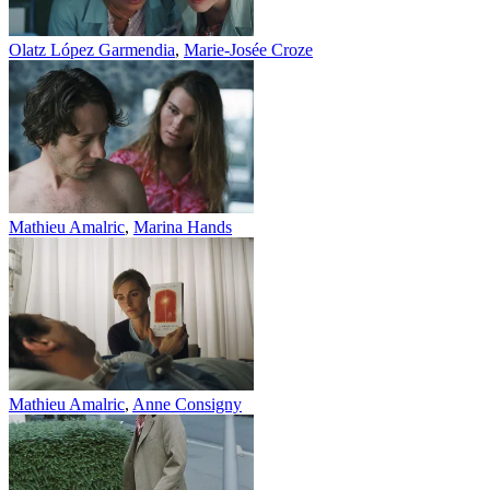
Olatz López Garmendia
,
Marie-Josée Croze
Mathieu Amalric
,
Marina Hands
Mathieu Amalric
,
Anne Consigny