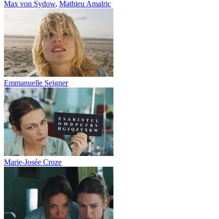
Max von Sydow
,
Mathieu Amalric
Emmanuelle Seigner
Marie-Josée Croze