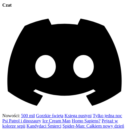
Czat
Nowości:
500 mil
Gorzkie święta
Księga pustyni
Tylko jedna noc
Psi Patrol i dinozaury
Ice Cream Man
Homo Sapiens?
Pejzaż w
kolorze sepii
Kandydaci Śmierci
Spider-Man: Całkiem nowy dzień