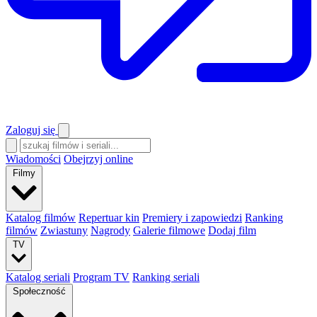
Zaloguj się
Wiadomości
Obejrzyj online
Filmy
Katalog filmów
Repertuar kin
Premiery i zapowiedzi
Ranking
filmów
Zwiastuny
Nagrody
Galerie filmowe
Dodaj film
TV
Katalog seriali
Program TV
Ranking seriali
Społeczność