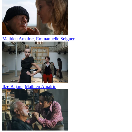
Mathieu Amalric
,
Emmanuelle Seigner
Ilze Bajare
,
Mathieu Amalric