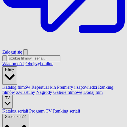
Zaloguj się
Wiadomości
Obejrzyj online
Filmy
Katalog filmów
Repertuar kin
Premiery i zapowiedzi
Ranking
filmów
Zwiastuny
Nagrody
Galerie filmowe
Dodaj film
TV
Katalog seriali
Program TV
Ranking seriali
Społeczność