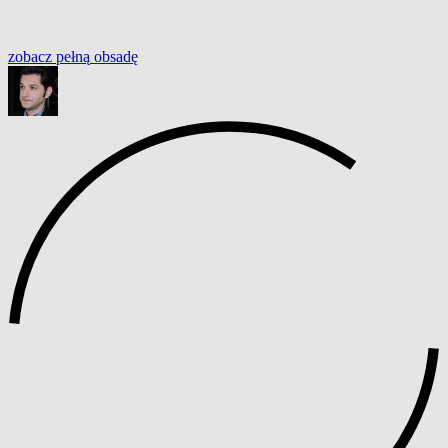
zobacz
pełną
obsadę