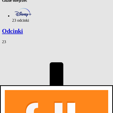
Gdzie obejrzeć
23 odcinki
Odcinki
23