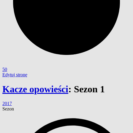
50
Edytuj stronę
Kacze opowieści
:
Sezon 1
2017
Sezon