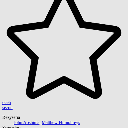
oceń
sezon
Reżyseria
John Aoshima
,
Matthew Humphreys
Scenariusz