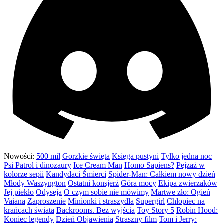
Nowości:
500 mil
Gorzkie święta
Księga pustyni
Tylko jedna noc
Psi Patrol i dinozaury
Ice Cream Man
Homo Sapiens?
Pejzaż w
kolorze sepii
Kandydaci Śmierci
Spider-Man: Całkiem nowy dzień
Młody Waszyngton
Ostatni konsjerż
Góra mocy
Ekipa zwierzaków
Jej piekło
Odyseja
O czym sobie nie mówimy
Martwe zło: Ogień
Vaiana
Zaproszenie
Minionki i straszydła
Supergirl
Chłopiec na
krańcach świata
Backrooms. Bez wyjścia
Toy Story 5
Robin Hood:
Koniec legendy
Dzień Objawienia
Straszny film
Tom i Jerry: