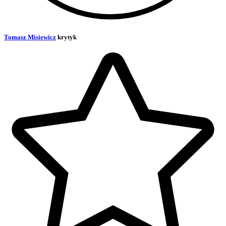
Tomasz Misiewicz
krytyk