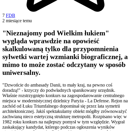
7
FDB
2 miesiące temu
"Nieznajomy pod Wielkim łukiem"
wygląda wprawdzie na opowieść
skalkulowaną tylko dla przypomnienia
sylwetki wartej wzmianki biograficznej, a
mimo to może zostać odczytany w sposób
uniwersalny.
"Dzwońcie do ambasady Danii, to mały kraj, na pewno coś
doradzą!" - krzyczy do podwładnych spanikowany urzędnik.
Właśnie rozstrzygnięto konkurs na zagospodarowanie centralnego
miejsca w modernistycznej dzielnicy Paryża - La Defense. Rejon na
zachód od Łuku Triumfalnego dopominał się przez lata symetrii
architektonicznej. Jakiś spektakularny obiekt mógłby zrównoważyć
zachwianą nieco estetyczną strukturę metropolii. Rozpisano więc w
1982 roku konkurs na najlepszy pomysł w tym względzie. Wygrał
zaskakujący kandydat, którego podczas ogłoszenia wyników