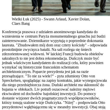
Wielki Łuk (2025) - Swann Arlaud, Xavier Dolan,
Claes Bang
Konferencja prasowa z udziałem anonimowego kandydata do
wzniesienia w centrum Paryża monumentalnego gmachu już budzi
zainteresowanie. Dziennikarze wypytują o poprzednie dokonania
laureata. "Zbudowałem mój dom oraz cztery kościoły" - odpowiada
prostolinijnie zwycięzca batalii. Na sali rozlega się śmiech
zdezorientowanej widowni. W laickiej Francji budowla obiektów
sakralnych to nie jest dobra rekomendacja. Duńczyk może być
jednak właściwym kandydatem do realizacji celu, który powinien
wymykać się historycznie francuskim schematom
architektonicznym. Poparcie prezydenta jest jak na razie
przesądzające. "To nie za wiele?" - pyta zdumiony Otto von
Spreckelsen, spoglądając na zapisy kontraktu, jakie wynegocjowała
dla niego przedsiębiorcza żona. Duński architekt ma skłonność do
bujania w obłokach. Liv potrafi oszacować należny mężowi
ekwiwalent od dochodów bajońskiej inwestycji. Do pomocy
dostanie wizjoner dwóch pragmatycznych współpracowników,
którzy tonują szalone wizje Duńczyka. "Niżej" - podpowiada Otto
prezydentowi wgłębiającemu się w meandry inwestycji. Obaj stoją