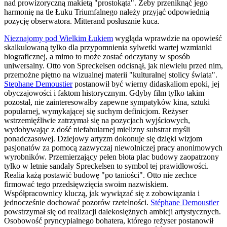
nad prowizoryczną makietą "prostokąta". Żeby przeniknąć jego
harmonię na tle Łuku Triumfalnego należy przyjąć odpowiednią
pozycję obserwatora. Mitterand posłusznie kuca.
Nieznajomy pod Wielkim Łukiem
wygląda wprawdzie na opowieść
skalkulowaną tylko dla przypomnienia sylwetki wartej wzmianki
biograficznej, a mimo to może zostać odczytany w sposób
uniwersalny. Otto von Spreckelsen odcisnął, jak niewielu przed nim,
przemożne piętno na wizualnej materii "kulturalnej stolicy świata".
Stephane Demoustier
postanowił być wierny didaskaliom epoki, jej
obyczajowości i faktom historycznym. Gdyby film tylko takim
pozostał, nie zainteresowałby zapewne sympatyków kina, sztuki
popularnej, wymykającej się suchym definicjom. Reżyser
wstrzemięźliwie zatrzymał się na pozycjach wyjściowych,
wydobywając z dość niefabularnej mielizny substrat myśli
ponadczasowej. Dziejowy artyzm dokonuje się dzięki wizjom
pasjonatów za pomocą zazwyczaj niewolniczej pracy anonimowych
wyrobników. Przemierzający pełen błota plac budowy zaopatrzony
tylko w letnie sandały Spreckelsen to symbol tej prawidłowości.
Realia każą postawić budowę "po taniości". Otto nie zechce
firmować tego przedsięwzięcia swoim nazwiskiem.
Współpracownicy kluczą, jak wywiązać się z zobowiązania i
jednocześnie dochować pozorów rzetelności.
Stéphane Demoustier
powstrzymał się od realizacji dalekosiężnych ambicji artystycznych.
Osobowość pryncypialnego bohatera, którego reżyser postanowił