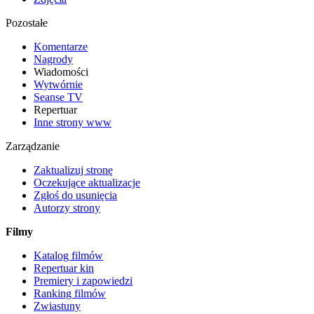
Pozostałe
Komentarze
Nagrody
Wiadomości
Wytwórnie
Seanse TV
Repertuar
Inne strony www
Zarządzanie
Zaktualizuj stronę
Oczekujące aktualizacje
Zgłoś do usunięcia
Autorzy strony
Filmy
Katalog filmów
Repertuar kin
Premiery i zapowiedzi
Ranking filmów
Zwiastuny