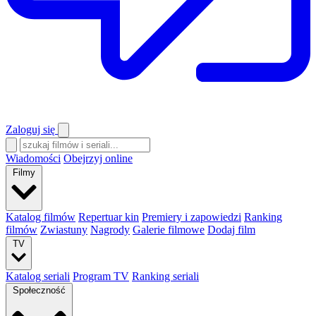
Zaloguj się
Wiadomości
Obejrzyj online
Filmy
Katalog filmów
Repertuar kin
Premiery i zapowiedzi
Ranking
filmów
Zwiastuny
Nagrody
Galerie filmowe
Dodaj film
TV
Katalog seriali
Program TV
Ranking seriali
Społeczność