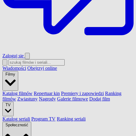
Zaloguj się
Wiadomości
Obejrzyj online
Filmy
Katalog filmów
Repertuar kin
Premiery i zapowiedzi
Ranking
filmów
Zwiastuny
Nagrody
Galerie filmowe
Dodaj film
TV
Katalog seriali
Program TV
Ranking seriali
Społeczność