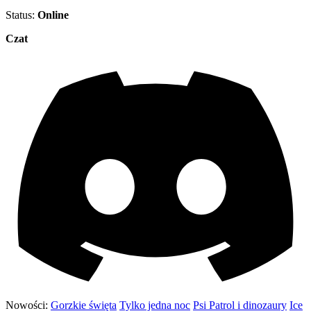
Status:
Online
Czat
Nowości:
Gorzkie święta
Tylko jedna noc
Psi Patrol i dinozaury
Ice