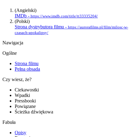
(Angielski)
IMDb -
https://www.imdb.com/title/tt33335204/
(Polski)
Strona dystrybutora filmu -
https://aurorafilms.pl/film/milosc-w-
czasach-apokalipsy/
Nawigacja
Ogólne
Strona filmu
Pełna obsada
Czy wiesz, że?
Ciekawostki
Wpadki
Pressbooki
Powiązane
Ścieżka dźwiękowa
Fabuła
Opisy