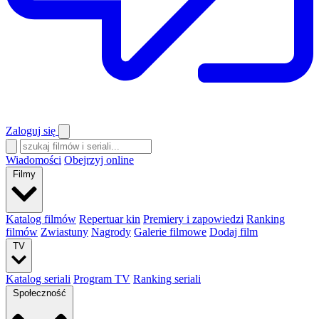
Zaloguj się
Wiadomości
Obejrzyj online
Filmy
Katalog filmów
Repertuar kin
Premiery i zapowiedzi
Ranking
filmów
Zwiastuny
Nagrody
Galerie filmowe
Dodaj film
TV
Katalog seriali
Program TV
Ranking seriali
Społeczność