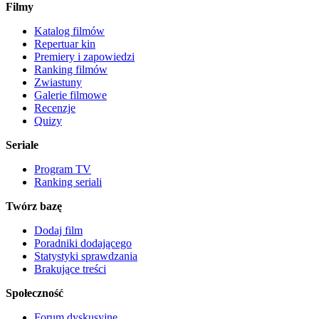
Filmy
Katalog filmów
Repertuar kin
Premiery i zapowiedzi
Ranking filmów
Zwiastuny
Galerie filmowe
Recenzje
Quizy
Seriale
Program TV
Ranking seriali
Twórz bazę
Dodaj film
Poradniki dodającego
Statystyki sprawdzania
Brakujące treści
Społeczność
Forum dyskusyjne