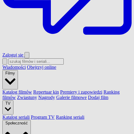
Zaloguj się
Wiadomości
Obejrzyj online
Filmy
Katalog filmów
Repertuar kin
Premiery i zapowiedzi
Ranking
filmów
Zwiastuny
Nagrody
Galerie filmowe
Dodaj film
TV
Katalog seriali
Program TV
Ranking seriali
Społeczność