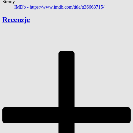
Strony
IMDb -
https://www.imdb.com/title/tt36663715/
Recenzje