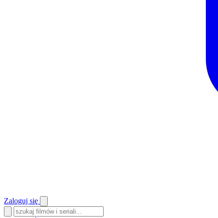
Zaloguj się