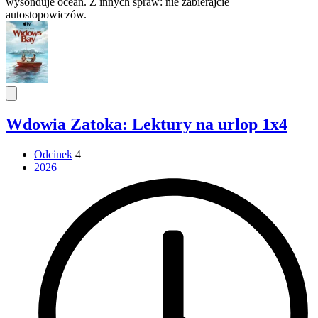
wysonduje ocean. Z innych spraw: nie zabierajcie
autostopowiczów.
Wdowia Zatoka: Lektury na urlop 1x4
Odcinek
4
2026