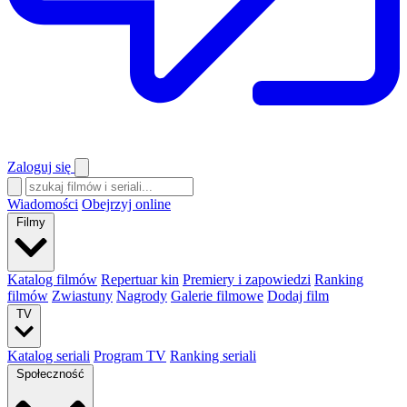
Zaloguj się
Wiadomości
Obejrzyj online
Filmy
Katalog filmów
Repertuar kin
Premiery i zapowiedzi
Ranking
filmów
Zwiastuny
Nagrody
Galerie filmowe
Dodaj film
TV
Katalog seriali
Program TV
Ranking seriali
Społeczność