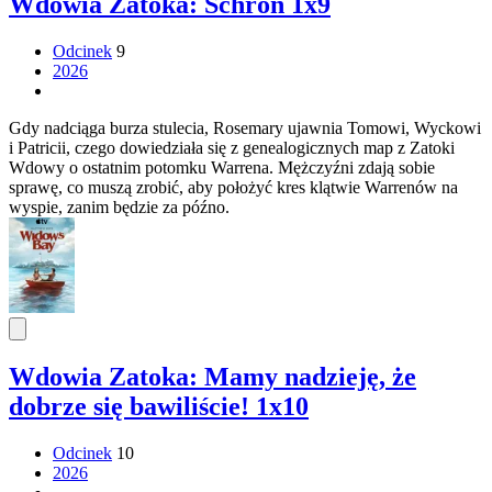
Wdowia Zatoka: Schron 1x9
Odcinek
9
2026
Gdy nadciąga burza stulecia, Rosemary ujawnia Tomowi, Wyckowi
i Patricii, czego dowiedziała się z genealogicznych map z Zatoki
Wdowy o ostatnim potomku Warrena. Mężczyźni zdają sobie
sprawę, co muszą zrobić, aby położyć kres klątwie Warrenów na
wyspie, zanim będzie za późno.
Wdowia Zatoka: Mamy nadzieję, że
dobrze się bawiliście! 1x10
Odcinek
10
2026