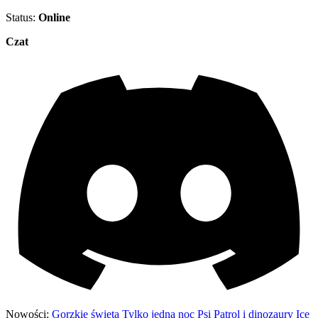
Status:
Online
Czat
Nowości:
Gorzkie święta
Tylko jedna noc
Psi Patrol i dinozaury
Ice