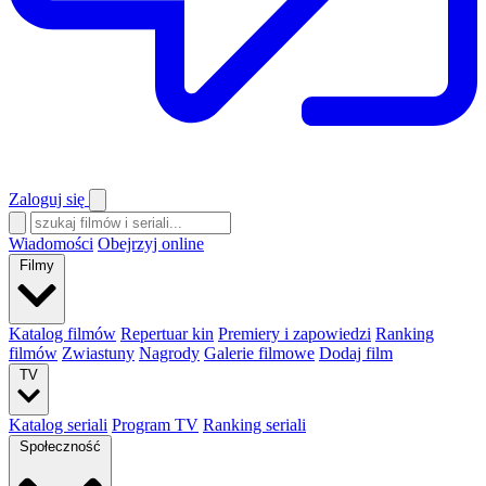
Zaloguj się
Wiadomości
Obejrzyj online
Filmy
Katalog filmów
Repertuar kin
Premiery i zapowiedzi
Ranking
filmów
Zwiastuny
Nagrody
Galerie filmowe
Dodaj film
TV
Katalog seriali
Program TV
Ranking seriali
Społeczność