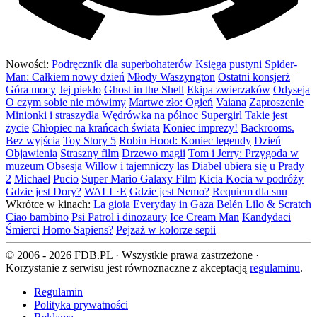
Nowości:
Podręcznik dla superbohaterów
Księga pustyni
Spider-
Man: Całkiem nowy dzień
Młody Waszyngton
Ostatni konsjerż
Góra mocy
Jej piekło
Ghost in the Shell
Ekipa zwierzaków
Odyseja
O czym sobie nie mówimy
Martwe zło: Ogień
Vaiana
Zaproszenie
Minionki i straszydła
Wędrówka na północ
Supergirl
Takie jest
życie
Chłopiec na krańcach świata
Koniec imprezy!
Backrooms.
Bez wyjścia
Toy Story 5
Robin Hood: Koniec legendy
Dzień
Objawienia
Straszny film
Drzewo magii
Tom i Jerry: Przygoda w
muzeum
Obsesja
Willow i tajemniczy las
Diabeł ubiera się u Prady
2
Michael
Pucio
Super Mario Galaxy Film
Kicia Kocia w podróży
Gdzie jest Dory?
WALL·E
Gdzie jest Nemo?
Requiem dla snu
Wkrótce w kinach:
La gioia
Everyday in Gaza
Belén
Lilo & Scratch
Ciao bambino
Psi Patrol i dinozaury
Ice Cream Man
Kandydaci
Śmierci
Homo Sapiens?
Pejzaż w kolorze sepii
© 2006 - 2026 FDB.PL · Wszystkie prawa zastrzeżone ·
Korzystanie z serwisu jest równoznaczne z akceptacją
regulaminu
.
Regulamin
Polityka prywatności