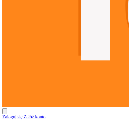
Zaloguj się
Załóź konto